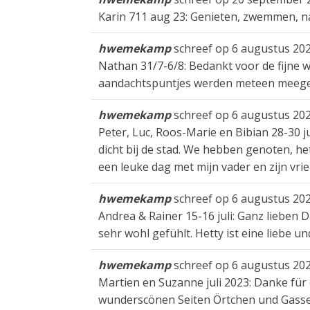
Karin 711 aug 23: Genieten, zwemmen, natu
hwemekamp
schreef op
6 augustus 20
Nathan 31/7-6/8: Bedankt voor de fijne w
aandachtspuntjes werden meteen meegeno
hwemekamp
schreef op
6 augustus 20
Peter, Luc, Roos-Marie en Bibian 28-30 jul
dicht bij de stad. We hebben genoten, het
een leuke dag met mijn vader en zijn vrie
hwemekamp
schreef op
6 augustus 20
Andrea & Rainer 15-16 juli: Ganz liebe
sehr wohl gefühlt. Hetty ist eine liebe u
hwemekamp
schreef op
6 augustus 20
Martien en Suzanne juli 2023: Danke für
wunderscönen Seiten Örtchen und Gassen