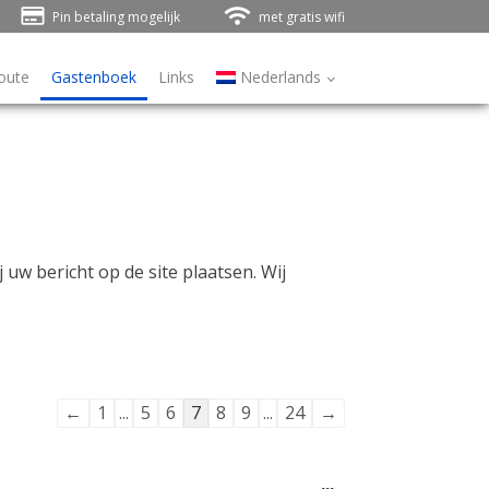
Pin betaling mogelijk
met gratis wifi
oute
Gastenboek
Links
Nederlands
ij uw bericht op de site plaatsen. Wij
Navigatie
←
1
...
5
6
7
8
9
...
24
→
door
de
Wissel
...