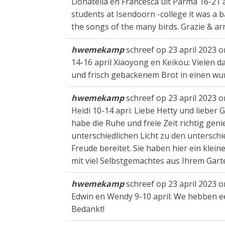
Donatella en Francesca uit Parma 16-21 a
students at Isendoorn -college it was a 
the songs of the many birds. Grazie & arr
hwemekamp
schreef op
23 april 2023
o
14-16 april Xiaoyong en Keikou: Vielen
und frisch gebackenem Brot in einen wu
hwemekamp
schreef op
23 april 2023
o
Heidi 10-14 apri: Liebe Hetty und lieber
habe die Ruhe und freie Zeit richtig ge
unterschiedlichen Licht zu den unterschi
Freude bereitet. Sie haben hier ein klein
mit viel Selbstgemachtes aus Ihrem Gart
hwemekamp
schreef op
23 april 2023
o
Edwin en Wendy 9-10 april: We hebben een
Bedankt!