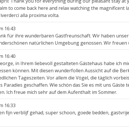
pril: Thank you for everything during our pleasant stay at 
balm to come back here and relax watching the magnificent 
iverderci alla proxima volta.
m
16:43
 dank für ihre wunderbaren Gastfreunschaft. Wir haben uns
nderschönen natürlichen Umgebung genossen. Wir freuen un
m
16:40
 George, in Ihrem liebevoll gestalteten Gästehaus habe ich m
niessen können. Mit diesen wunderfollen Aussicht auf die Be
edlichen Tageszeiten. Vor allem die Vögel, die täglich vorbe
es Paradies geschaffen. Wie schön das Sie es mit uns Gäste te
en. Ich freue mich sehr auf dem Aufenthalt im Sommer.
m
16:33
 fijn verblijf gehad, super schoon, goede bedden, gastvrije