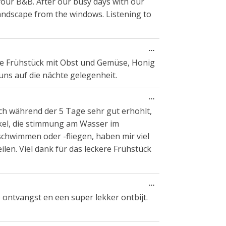
your B&B. After our busy days with our
metabox.
landscape from the windows. Listening to
Wissel
...
deze
ere Frühstück mit Obst und Gemüse, Honig
metabox.
s auf die nächte gelegenheit.
Wissel
...
deze
ich während der 5 Tage sehr gut erhohlt,
metabox.
rkel, die stimmung am Wasser im
ischwimmen oder -fliegen, haben mir viel
ilen. Viel dank für das leckere Frühstück
Wissel
...
deze
 ontvangst en een super lekker ontbijt.
metabox.