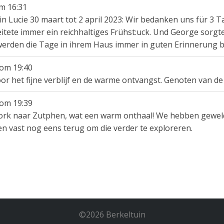
m
16:31
 Lucie 30 maart tot 2 april 2023: Wir bedanken uns für 3 T
itete immer ein reichhaltiges Frühst:uck. Und George sorgte
rden die Tage in ihrem Haus immer in guten Erinnerung b
om
19:40
r het fijne verblijf en de warme ontvangst. Genoten van de 
om
19:39
ork naar Zutphen, wat een warm onthaal! We hebben geweld
n vast nog eens terug om die verder te exploreren.
©
2026
Berkeltuin