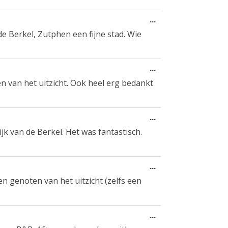
Wissel
...
deze
 de Berkel, Zutphen een fijne stad. Wie
metabox.
Wissel
...
deze
n van het uitzicht. Ook heel erg bedankt
metabox.
Wissel
...
deze
jk van de Berkel. Het was fantastisch.
metabox.
Wissel
...
deze
en genoten van het uitzicht (zelfs een
metabox.
Wissel
...
deze