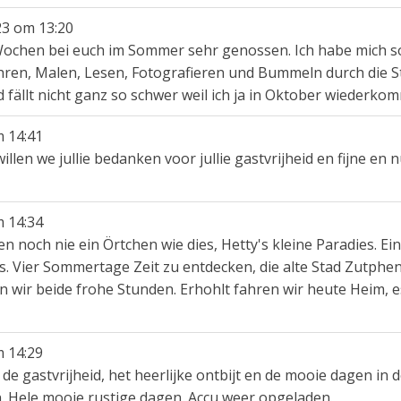
23
om
13:20
wei Wochen bei euch im Sommer sehr genossen. Ich habe mich s
hren, Malen, Lesen, Fotografieren und Bummeln durch die S
fällt nicht ganz so schwer weil ich ja in Oktober wiederko
m
14:41
illen we jullie bedanken voor jullie gastvrijheid en fijne en
m
14:34
n noch nie ein Örtchen wie dies, Hetty's kleine Paradies. Ei
 Vier Sommertage Zeit zu entdecken, die alte Stad Zutphen
n wir beide frohe Stunden. Erhohlt fahren wir heute Heim, e
m
14:29
de gastvrijheid, het heerlijke ontbijt en de mooie dagen in 
. Hele mooie rustige dagen. Accu weer opgeladen.