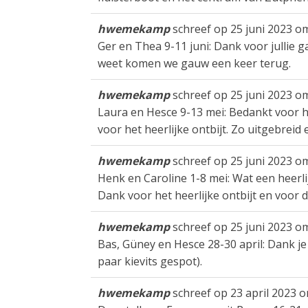
hwemekamp
schreef op
25 juni 2023
o
Ger en Thea 9-11 juni: Dank voor jullie ga
weet komen we gauw een keer terug.
hwemekamp
schreef op
25 juni 2023
o
Laura en Hesce 9-13 mei: Bedankt voor h
voor het heerlijke ontbijt. Zo uitgebreid 
hwemekamp
schreef op
25 juni 2023
o
Henk en Caroline 1-8 mei: Wat een heerli
Dank voor het heerlijke ontbijt en voor 
hwemekamp
schreef op
25 juni 2023
o
Bas, Güney en Hesce 28-30 april: Dank je 
paar kievits gespot).
hwemekamp
schreef op
23 april 2023
o