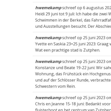
hwemekamp
schreef op
6 augustus 20
Heidi 29 juni tot 9 juli: Ich habe die z
Schwimmen in der Berkel, das Fahrradfa
und Ausstellungen besucht. Der Abschied 
hwemekamp
schreef op
25 juni 2023
o
Yvette en Saskia 23=25 juni 2023: Graag w
Wat een prachtige stad is Zutphen.
hwemekamp
schreef op
25 juni 2023
o
Konstanze und Beate 19-22 juni: Wir sahe
Wohnung, das Frühstück ein Hochgenuss.
und auf der Schlösser Runde, verbrachte
Schwestern vom Rein.
hwemekamp
schreef op
25 juni 2023
o
Chris en Jeanne 15-18 juni: Bedankt voor 
fluisterboot en het centrum van Zutphen