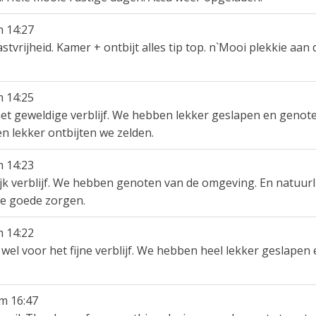
m
14:27
stvrijheid. Kamer + ontbijt alles tip top. n`Mooi plekkie aan
m
14:25
et geweldige verblijf. We hebben lekker geslapen en genote
en lekker ontbijten we zelden.
m
14:23
jk verblijf. We hebben genoten van de omgeving. En natuurli
de goede zorgen.
m
14:22
wel voor het fijne verblijf. We hebben heel lekker geslapen 
m
16:47