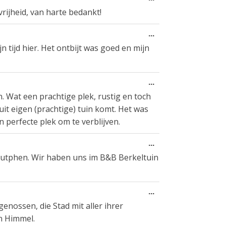
gastenboek-
deze
rijheid, van harte bedankt!
lijst
metabox.
Wissel
...
deze
tijd hier. Het ontbijt was goed en mijn
metabox.
Wissel
...
deze
en. Wat een prachtige plek, rustig en toch
metabox.
 uit eigen (prachtige) tuin komt. Het was
n perfecte plek om te verblijven.
Wissel
...
deze
Zutphen. Wir haben uns im B&B Berkeltuin
metabox.
Wissel
...
deze
nossen, die Stad mit aller ihrer
metabox.
n Himmel.