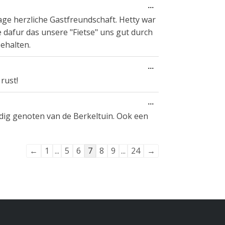
Wissel
...
deze
age herzliche Gastfreundschaft. Hetty war
metabox.
 dafur das unsere "Fietse" uns gut durch
ehalten.
Wissel
...
deze
rust!
metabox.
Wissel
...
deze
ig genoten van de Berkeltuin. Ook een
metabox.
Navigatie
←
1
...
5
6
7
8
9
...
24
→
door
de
gastenboek-
lijst