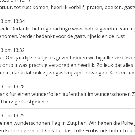
ur, tot rust komen, heerlijk verblijf, praten, boeken, gastv
23
om
13:34
eek. Ondanks het regenachtige weer heb ik genoten van mijn 
men. Verder bedankt voor de gastvrijheid en de rust.
23
om
13:32
i: Ons jaarlijkse uitje als gezin hebben we bij jullie verblev
 ontbijt was prachtig verzorgd en heerlijk. Zo leuk dat alles
ndin, dank dat ook zij zo gastvrij zijn ontvangen. Kortom, ee
23
om
13:28
n Dank für einen wunderfollen aufenthalt im wunderschönen 
nd herzige Gastgeberin.
23
om
13:25
 einen wunderschönen Tag in Zutphen. Wir haben die Ruhe ge
 kennen gelernt. Dank für das Tolle Frühstück unter freie