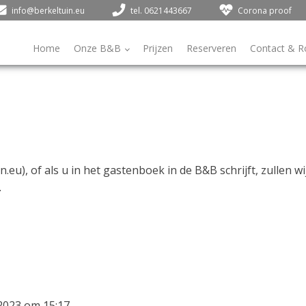
info@berkeltuin.eu
tel. 0621443667
Corona proof
Home
Onze B&B
Prijzen
Reserveren
Contact & R
n.eu
), of als u in het gastenboek in de B&B schrijft, zullen w
.
2023
om
15:17