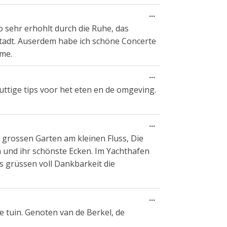
Wissel
...
deze
o sehr erhohlt durch die Ruhe, das
metabox.
tadt. Auserdem habe ich schöne Concerte
mme.
Wissel
...
deze
 nuttige tips voor het eten en de omgeving.
metabox.
Wissel
...
deze
n grossen Garten am kleinen Fluss, Die
metabox.
 und ihr schönste Ecken. Im Yachthafen
s grüssen voll Dankbarkeit die
Wissel
...
deze
de tuin. Genoten van de Berkel, de
metabox.