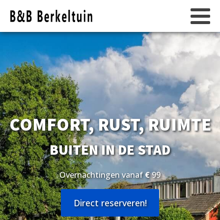
COMFORT, RUST, RUIMTE
BUITEN IN DE STAD
Overnachtingen vanaf
€
99
Direct reserveren!