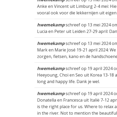
Anke en Vincent uit Limburg 2-4 mei: Hi
vooral ook voor die lekkernijen uit eigen 
hwemekamp
schreef op
13 mei 2024
o
Lucia en Peter uit Leiden 27-29 april: Da
hwemekamp
schreef op
13 mei 2024
o
Mark en Marie José 19-21 april 2024: We
zorgen, fietsen, kano en de handschoene
hwemekamp
schreef op
19 april 2024
o
Heeyoung, Choi en Seo uit Korea 13-18 ap
long and happy life. Dank je wel.
hwemekamp
schreef op
19 april 2024
o
Donatella en Francesca uit Italië 7-12 ap
is the right place for us. Where to relax
in the river. Not to mention the beautif