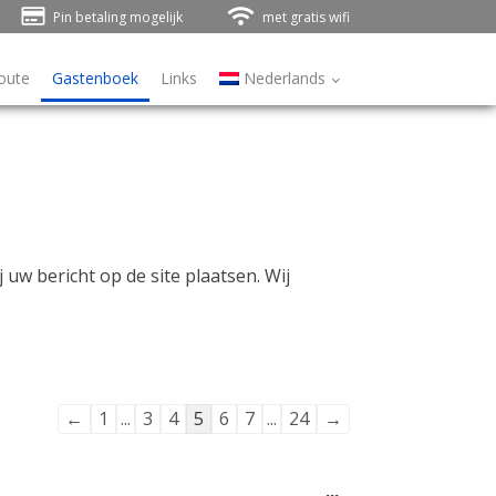
Pin betaling mogelijk
met gratis wifi
oute
Gastenboek
Links
Nederlands
ij uw bericht op de site plaatsen. Wij
Navigatie
←
1
...
3
4
5
6
7
...
24
→
door
de
Wissel
...