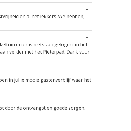
Wissel
...
deze
stvrijheid en al het lekkers. We hebben,
metabox.
Wissel
...
deze
eltuin en er is niets van gelogen, in het
metabox.
j gaan verder met het Pieterpad. Dank voor
Wissel
...
deze
n in jullie mooie gastenverblijf waar het
metabox.
Wissel
...
deze
ast door de ontvangst en goede zorgen.
metabox.
Wissel
...