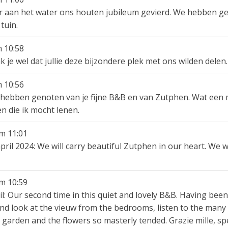
er aan het water ons houten jubileum gevierd. We hebben g
tuin.
m
10:58
nk je wel dat jullie deze bijzondere plek met ons wilden del
m
10:56
 hebben genoten van je fijne B&B en van Zutphen. Wat een 
n die ik mocht lenen.
m
11:01
ril 2024: We will carry beautiful Zutphen in our heart. We w
m
10:59
ril: Our second time in this quiet and lovely B&B. Having been
 and look at the vieuw from the bedrooms, listen to the many
ul garden and the flowers so masterly tended. Grazie mille, 