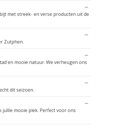
Wissel
...
deze
bijt met streek- en verse producten uit de
metabox.
Wissel
...
deze
er Zutphen.
metabox.
Wissel
...
deze
 stad en mooie natuur. We verheugen ons
metabox.
Wissel
...
deze
echt dit seizoen.
metabox.
Wissel
...
deze
jullie mooie plek. Perfect voor ons
metabox.