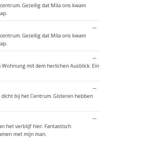
deze
t centrum. Gezellig dat Mila ons kwam
metabox.
ap.
Wissel
...
deze
t centrum. Gezellig dat Mila ons kwam
metabox.
ap.
Wissel
...
deze
n Wohnung mit dem herlichen Ausblick. Ein
metabox.
Wissel
...
deze
en dicht bij het Centrum. Gisteren hebben
metabox.
Wissel
...
deze
 het verblijf hier. Fantastisch
metabox.
 samen met mijn man.