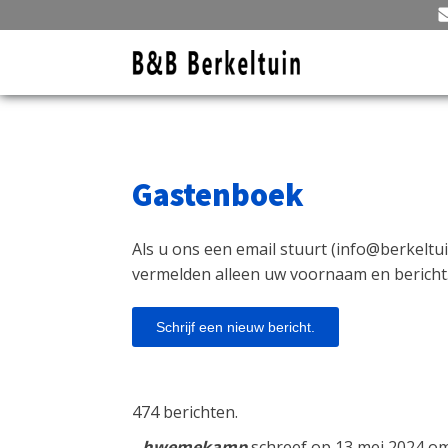
Gastenboek
Als u ons een email stuurt (
info@berkeltui
vermelden alleen uw voornaam en bericht
474 berichten.
hwemekamp
schreef op
13 mei 2024
o