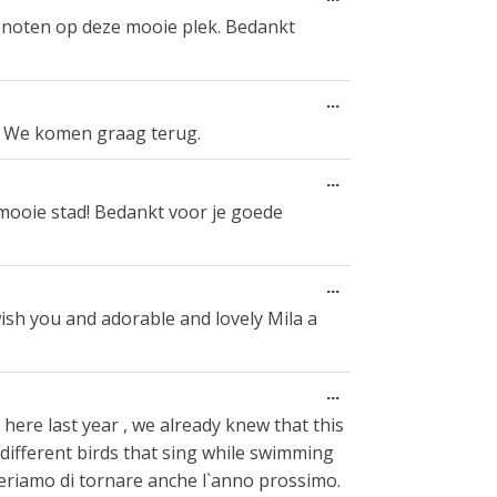
gastenboek-
deze
enoten op deze mooie plek. Bedankt
lijst
metabox.
Wissel
...
deze
en. We komen graag terug.
metabox.
Wissel
...
deze
mooie stad! Bedankt voor je goede
metabox.
Wissel
...
deze
ish you and adorable and lovely Mila a
metabox.
Wissel
...
deze
 here last year , we already knew that this
metabox.
 different birds that sing while swimming
speriamo di tornare anche l`anno prossimo.