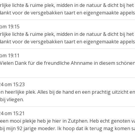
ijke lichte & ruime plek, midden in de natuur & dicht bij he
dankt voor de versgebakken taart en eigengemaakte appels
om
19:15
ijke lichte & ruime plek, midden in de natuur & dicht bij he
dankt voor de versgebakken taart en eigengemaakte appels
om
19:11
 Vielen Dank für die freundliche Ahnname in diesem schöne
24
om
15:23
en heerlijke plek. Alles bij de hand en een prachtig uitzicht 
ij vliegen.
24
om
15:21
een mooi plekje heb je hier in Zutphen. Heb echt genoten van
ht bij mijn 92 jarige moeder. Ik hoop dat ik terug mag komen