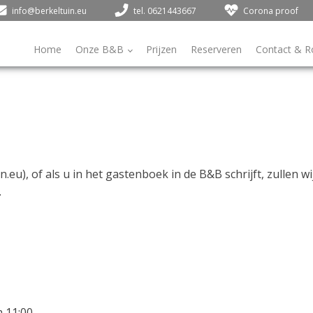
info@berkeltuin.eu
tel. 0621443667
Corona proof
Home
Onze B&B
Prijzen
Reserveren
Contact & R
n.eu
), of als u in het gastenboek in de B&B schrijft, zullen w
.
m
11:00