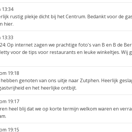
m
13:34
lijk rustig plekje dicht bij het Centrum. Bedankt voor de ga
 hier.
m
13:33
24: Op internet zagen we prachtige foto's van B en B de Berk
 Hetty voor de tips voor restaurants en leuke winkeltjes. Wi
om
19:18
hebben genoten van ons uitje naar Zutphen. Heerlijk geslape
stvrijheid en het heerlijke ontbijt.
om
19:17
aren heel blij dat we op korte termijn welkom waren en verr
am.
om
19:15