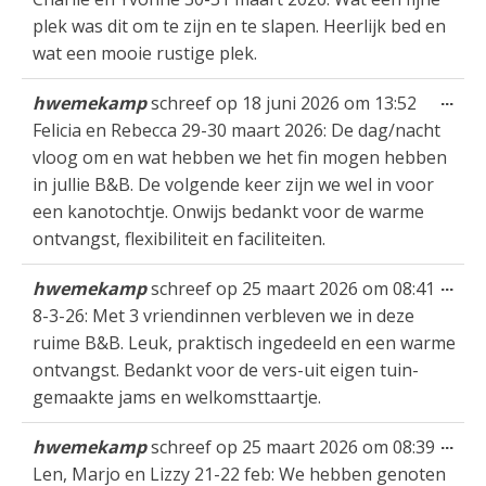
met
plek was dit om te zijn en te slapen. Heerlijk bed en
wat een mooie rustige plek.
Wis
...
hwemekamp
schreef op
18 juni 2026
om
13:52
dez
Felicia en Rebecca 29-30 maart 2026: De dag/nacht
met
vloog om en wat hebben we het fin mogen hebben
in jullie B&B. De volgende keer zijn we wel in voor
een kanotochtje. Onwijs bedankt voor de warme
ontvangst, flexibiliteit en faciliteiten.
Wis
...
hwemekamp
schreef op
25 maart 2026
om
08:41
dez
8-3-26: Met 3 vriendinnen verbleven we in deze
met
ruime B&B. Leuk, praktisch ingedeeld en een warme
ontvangst. Bedankt voor de vers-uit eigen tuin-
gemaakte jams en welkomsttaartje.
Wis
...
hwemekamp
schreef op
25 maart 2026
om
08:39
dez
Len, Marjo en Lizzy 21-22 feb: We hebben genoten
met