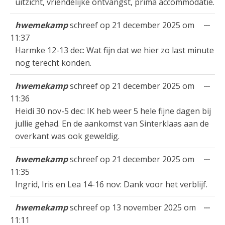
uitzicht, vriendelijke ontvangst, prima accommodatie.
Wis
...
hwemekamp
schreef op
21 december 2025
om
dez
11:37
met
Harmke 12-13 dec: Wat fijn dat we hier zo last minute
nog terecht konden.
Wis
...
hwemekamp
schreef op
21 december 2025
om
dez
11:36
met
Heidi 30 nov-5 dec: IK heb weer 5 hele fijne dagen bij
jullie gehad. En de aankomst van Sinterklaas aan de
overkant was ook geweldig.
Wis
...
hwemekamp
schreef op
21 december 2025
om
dez
11:35
met
Ingrid, Iris en Lea 14-16 nov: Dank voor het verblijf.
Wis
...
hwemekamp
schreef op
13 november 2025
om
dez
11:11
met