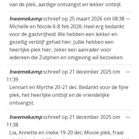
van de plek, aardige ontvangst en lekker ontbijt.
Wis
...
hwemekamp
schreef op
25 maart 2026
om
08:38
dez
Michelle en Nicole 6-8 feb 2026: Heel erg bedankt
met
voor de gastvrijheid. We hebben een lekker en
gezellig verblijf gehad hier. Jullie hebben een
heerlijke plek hier, zeker een aanrader voor
iedereen die Zutphen en omgeving wil bezoeken.
Wis
...
hwemekamp
schreef op
21 december 2025
om
dez
11:39
met
Lennart en Myrthe 20-21 dec: Bedankt voor de fijne
plek, het heerlijke ontbijt en de vriendelijke
ontvangst.
Wis
...
hwemekamp
schreef op
21 december 2025
om
dez
11:38
met
Lia, Annette en Ineke 19-20 dec: Mooie plek, fraai