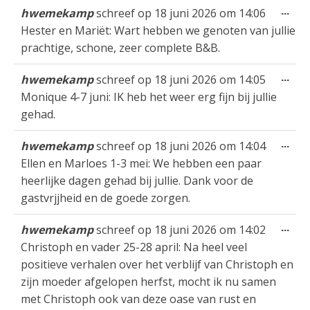
Wis
...
hwemekamp
schreef op
18 juni 2026
om
14:06
gastenboek-
dez
Hester en Mariët: Wart hebben we genoten van jullie
lijst
met
prachtige, schone, zeer complete B&B.
Wis
...
hwemekamp
schreef op
18 juni 2026
om
14:05
dez
Monique 4-7 juni: IK heb het weer erg fijn bij jullie
met
gehad.
Wis
...
hwemekamp
schreef op
18 juni 2026
om
14:04
dez
Ellen en Marloes 1-3 mei: We hebben een paar
met
heerlijke dagen gehad bij jullie. Dank voor de
gastvrjjheid en de goede zorgen.
Wis
...
hwemekamp
schreef op
18 juni 2026
om
14:02
dez
Christoph en vader 25-28 april: Na heel veel
met
positieve verhalen over het verblijf van Christoph en
zijn moeder afgelopen herfst, mocht ik nu samen
met Christoph ook van deze oase van rust en