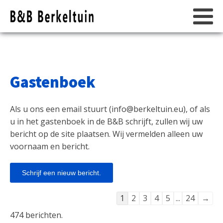
Gastenboek
Als u ons een email stuurt (
info@berkeltuin.eu
), of als
u in het gastenboek in de B&B schrijft, zullen wij uw
bericht op de site plaatsen. Wij vermelden alleen uw
voornaam en bericht.
Navigatie
1
2
3
4
5
...
24
→
door
474 berichten.
de