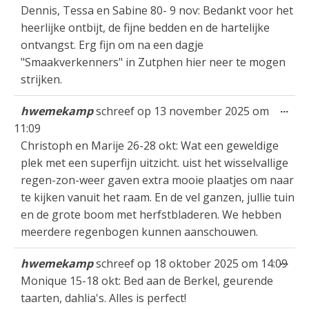
Dennis, Tessa en Sabine 80- 9 nov: Bedankt voor het
heerlijke ontbijt, de fijne bedden en de hartelijke
ontvangst. Erg fijn om na een dagje
"Smaakverkenners" in Zutphen hier neer te mogen
strijken.
Wis
...
hwemekamp
schreef op
13 november 2025
om
dez
11:09
met
Christoph en Marije 26-28 okt: Wat een geweldige
plek met een superfijn uitzicht. uist het wisselvallige
regen-zon-weer gaven extra mooie plaatjes om naar
te kijken vanuit het raam. En de vel ganzen, jullie tuin
en de grote boom met herfstbladeren. We hebben
meerdere regenbogen kunnen aanschouwen.
Wis
...
hwemekamp
schreef op
18 oktober 2025
om
14:09
dez
Monique 15-18 okt: Bed aan de Berkel, geurende
met
taarten, dahlia's. Alles is perfect!