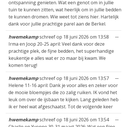
ontspanning genieten. Wat een genot om in jullie
tuin te kunnen zitten, wat heerlijk om in jullie bedden
te kunnen dromen. Wie weet tot ziens hier. Hartelijk
dank voor jullie prachtige parel aan de Berkel.
Wis
...
hwemekamp
schreef op
18 juni 2026
om
13:58
dez
Irma en Joop 20-25 april: Veel dank voor deze
met
prachtige plek, de fijne bedden, het superhandige
keukentje e alles wat er zo maar bij kwam. We
komen terug!
Wis
...
hwemekamp
schreef op
18 juni 2026
om
13:57
dez
Helene 11-16 april: Dank je voor alles en zeker voor
met
de mooie bloempjes die zo zalig ruiken. IK vond het
leuk om over de ijsbaan te kijken. Lang geleden heb
ik er heel wat afgeschaatst. Tot de volgende keer
Wis
...
hwemekamp
schreef op
18 juni 2026
om
13:54
dez
Charlie en Yvonne 30-31 maart 2026: Wat een fijne