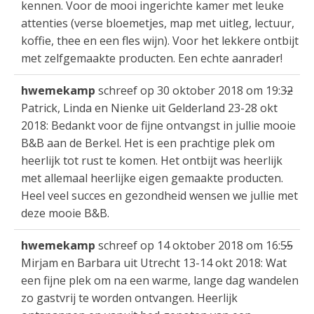
kennen. Voor de mooi ingerichte kamer met leuke
attenties (verse bloemetjes, map met uitleg, lectuur,
koffie, thee en een fles wijn). Voor het lekkere ontbijt
met zelfgemaakte producten. Een echte aanrader!
Wis
...
hwemekamp
schreef op
30 oktober 2018
om
19:32
dez
Patrick, Linda en Nienke uit Gelderland 23-28 okt
met
2018: Bedankt voor de fijne ontvangst in jullie mooie
B&B aan de Berkel. Het is een prachtige plek om
heerlijk tot rust te komen. Het ontbijt was heerlijk
met allemaal heerlijke eigen gemaakte producten.
Heel veel succes en gezondheid wensen we jullie met
deze mooie B&B.
Wis
...
hwemekamp
schreef op
14 oktober 2018
om
16:55
dez
Mirjam en Barbara uit Utrecht 13-14 okt 2018: Wat
met
een fijne plek om na een warme, lange dag wandelen
zo gastvrij te worden ontvangen. Heerlijk