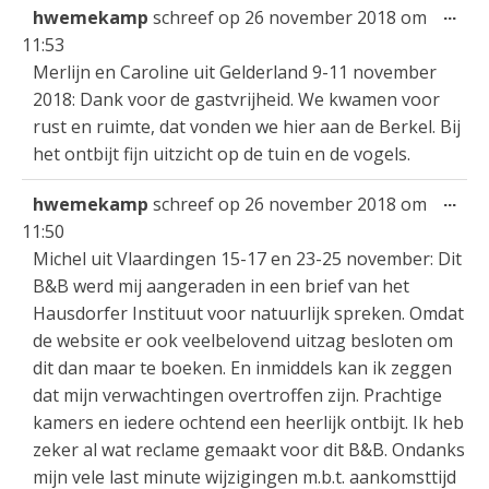
Wis
...
hwemekamp
schreef op
26 november 2018
om
dez
11:53
met
Merlijn en Caroline uit Gelderland 9-11 november
2018: Dank voor de gastvrijheid. We kwamen voor
rust en ruimte, dat vonden we hier aan de Berkel. Bij
het ontbijt fijn uitzicht op de tuin en de vogels.
Wis
...
hwemekamp
schreef op
26 november 2018
om
dez
11:50
met
Michel uit Vlaardingen 15-17 en 23-25 november: Dit
B&B werd mij aangeraden in een brief van het
Hausdorfer Instituut voor natuurlijk spreken. Omdat
de website er ook veelbelovend uitzag besloten om
dit dan maar te boeken. En inmiddels kan ik zeggen
dat mijn verwachtingen overtroffen zijn. Prachtige
kamers en iedere ochtend een heerlijk ontbijt. Ik heb
zeker al wat reclame gemaakt voor dit B&B. Ondanks
mijn vele last minute wijzigingen m.b.t. aankomsttijd