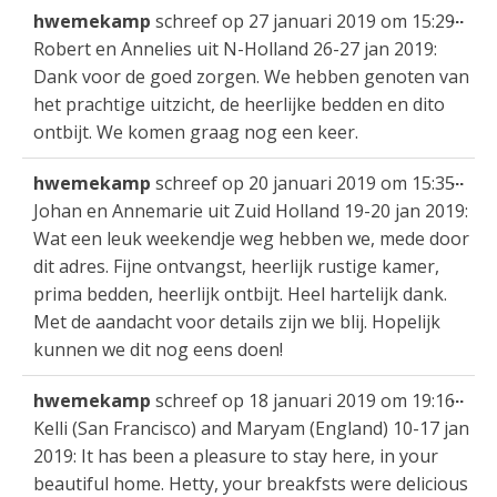
Wis
...
hwemekamp
schreef op
27 januari 2019
om
15:29
gastenboek-
dez
Robert en Annelies uit N-Holland 26-27 jan 2019:
lijst
met
Dank voor de goed zorgen. We hebben genoten van
het prachtige uitzicht, de heerlijke bedden en dito
ontbijt. We komen graag nog een keer.
Wis
...
hwemekamp
schreef op
20 januari 2019
om
15:35
dez
Johan en Annemarie uit Zuid Holland 19-20 jan 2019:
met
Wat een leuk weekendje weg hebben we, mede door
dit adres. Fijne ontvangst, heerlijk rustige kamer,
prima bedden, heerlijk ontbijt. Heel hartelijk dank.
Met de aandacht voor details zijn we blij. Hopelijk
kunnen we dit nog eens doen!
Wis
...
hwemekamp
schreef op
18 januari 2019
om
19:16
dez
Kelli (San Francisco) and Maryam (England) 10-17 jan
met
2019: It has been a pleasure to stay here, in your
beautiful home. Hetty, your breakfsts were delicious