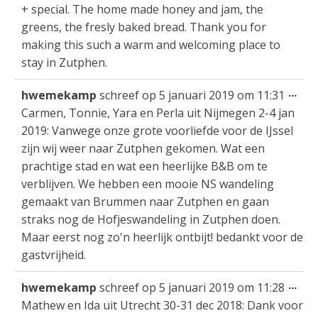
+ special. The home made honey and jam, the
greens, the fresly baked bread. Thank you for
making this such a warm and welcoming place to
stay in Zutphen.
Wis
...
hwemekamp
schreef op
5 januari 2019
om
11:31
dez
Carmen, Tonnie, Yara en Perla uit Nijmegen 2-4 jan
met
2019: Vanwege onze grote voorliefde voor de IJssel
zijn wij weer naar Zutphen gekomen. Wat een
prachtige stad en wat een heerlijke B&B om te
verblijven. We hebben een mooie NS wandeling
gemaakt van Brummen naar Zutphen en gaan
straks nog de Hofjeswandeling in Zutphen doen.
Maar eerst nog zo'n heerlijk ontbijt! bedankt voor de
gastvrijheid.
Wis
...
hwemekamp
schreef op
5 januari 2019
om
11:28
dez
Mathew en Ida uit Utrecht 30-31 dec 2018: Dank voor
met