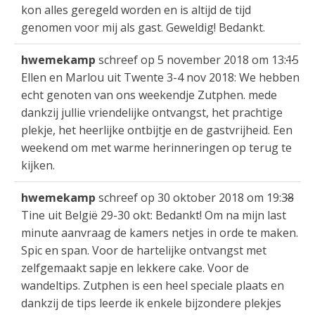
kon alles geregeld worden en is altijd de tijd
genomen voor mij als gast. Geweldig! Bedankt.
Wis
...
hwemekamp
schreef op
5 november 2018
om
13:15
dez
Ellen en Marlou uit Twente 3-4 nov 2018: We hebben
met
echt genoten van ons weekendje Zutphen. mede
dankzij jullie vriendelijke ontvangst, het prachtige
plekje, het heerlijke ontbijtje en de gastvrijheid. Een
weekend om met warme herinneringen op terug te
kijken.
Wis
...
hwemekamp
schreef op
30 oktober 2018
om
19:38
dez
Tine uit België 29-30 okt: Bedankt! Om na mijn last
met
minute aanvraag de kamers netjes in orde te maken.
Spic en span. Voor de hartelijke ontvangst met
zelfgemaakt sapje en lekkere cake. Voor de
wandeltips. Zutphen is een heel speciale plaats en
dankzij de tips leerde ik enkele bijzondere plekjes