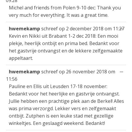
09:28
met
Michel and friends from Polen 9-10 dec: Thank you
very much for everything. It was a great time.
Wis
...
hwemekamp
schreef op
2 december 2018
om
11:27
dez
Kevin en Nikki uit Brabant 1-2 dec 2018: Een mooi
met
plekje, heerlijk ontbijt en prima bed. Bedankt voor
het gastvrije ontvangst en de lekkere zelfgemaakte
appeltaart.
Wis
...
hwemekamp
schreef op
26 november 2018
om
dez
11:56
met
Pauline en Ellis uit Leusden 17-18 november:
Bedankt voor het heerlijke en gastvrije ontvangst.
Jullie hebben een prachtige plek aan de Berkel! Alles
was prima verzorgd. Lekker vers en zelfgemaakt
ontbijt. Zutphen is een leuke stad met gezellige
winkeltjes. Een geslaagd weekend. Bedankt!