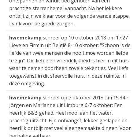
ontspannen en vanuit bed genoten van een
prachtige sterrenhemel vannacht. Na het lekkere
ontbijt zijn we klaar voor de volgende wandeletappe.
Dank voor de goede zorgen.
Wis
...
hwemekamp
schreef op
10 oktober 2018
om
17:27
dez
Lieve en Firmin uit België 8-10 oktober: "Schoon is de
met
liefde van twee mensen die nooit moe worden liefde
te zijn". Die liefde en vriendelijkheid is hier in dit huis
waar te nemen doorheen zovele tekentjes. Veel liefs
toegewenst in dit sfeervolle huis, in deze ruimte, in
deze omgeving.
Wis
...
hwemekamp
schreef op
7 oktober 2018
om
19:34
dez
Jörgen en Marianne uit Limburg 6-7 oktober: Een
met
heerlijk B&B gehad. Heel mooi aan het water,
prachtig uitzicht. Fijn ontvangst, lekker geslapen en
heerlijk ontbijt met veel eigengemaakte dingen. Voor
herhaling vatbaar.