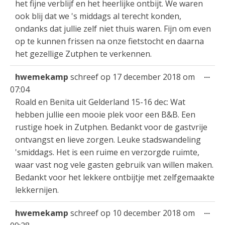
het fijne verblijf en het heerlijke ontbijt. We waren
ook blij dat we 's middags al terecht konden,
ondanks dat jullie zelf niet thuis waren. Fijn om even
op te kunnen frissen na onze fietstocht en daarna
het gezellige Zutphen te verkennen.
Wis
...
hwemekamp
schreef op
17 december 2018
om
dez
07:04
met
Roald en Benita uit Gelderland 15-16 dec: Wat
hebben jullie een mooie plek voor een B&B. Een
rustige hoek in Zutphen. Bedankt voor de gastvrije
ontvangst en lieve zorgen. Leuke stadswandeling
'smiddags. Het is een ruime en verzorgde ruimte,
waar vast nog vele gasten gebruik van willen maken.
Bedankt voor het lekkere ontbijtje met zelfgemaakte
lekkernijen.
Wis
...
hwemekamp
schreef op
10 december 2018
om
dez