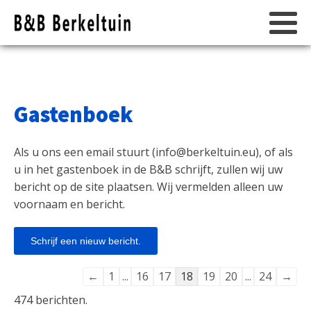
Gastenboek
Als u ons een email stuurt (
info@berkeltuin.eu
), of als
u in het gastenboek in de B&B schrijft, zullen wij uw
bericht op de site plaatsen. Wij vermelden alleen uw
voornaam en bericht.
Navigatie
←
1
...
16
17
18
19
20
...
24
→
door
474 berichten.
de