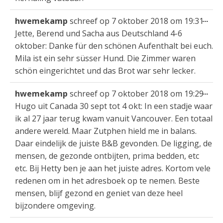
Wis
...
hwemekamp
schreef op
7 oktober 2018
om
19:31
dez
Jette, Berend und Sacha aus Deutschland 4-6
met
oktober: Danke für den schönen Aufenthalt bei euch.
Mila ist ein sehr süsser Hund. Die Zimmer waren
schön eingerichtet und das Brot war sehr lecker.
Wis
...
hwemekamp
schreef op
7 oktober 2018
om
19:29
dez
Hugo uit Canada 30 sept tot 4 okt: In een stadje waar
met
ik al 27 jaar terug kwam vanuit Vancouver. Een totaal
andere wereld. Maar Zutphen hield me in balans.
Daar eindelijk de juiste B&B gevonden. De ligging, de
mensen, de gezonde ontbijten, prima bedden, etc
etc. Bij Hetty ben je aan het juiste adres. Kortom vele
redenen om in het adresboek op te nemen. Beste
mensen, blijf gezond en geniet van deze heel
bijzondere omgeving.