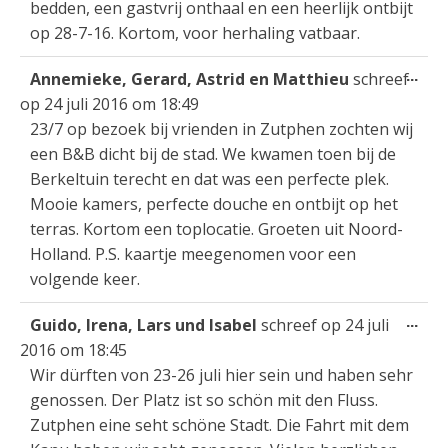
bedden, een gastvrij onthaal en een heerlijk ontbijt
op 28-7-16. Kortom, voor herhaling vatbaar.
Wis
...
Annemieke, Gerard, Astrid en Matthieu
schreef
dez
op
24 juli 2016
om
18:49
met
23/7 op bezoek bij vrienden in Zutphen zochten wij
een B&B dicht bij de stad. We kwamen toen bij de
Berkeltuin terecht en dat was een perfecte plek.
Mooie kamers, perfecte douche en ontbijt op het
terras. Kortom een toplocatie. Groeten uit Noord-
Holland. P.S. kaartje meegenomen voor een
volgende keer.
Wis
...
Guido, Irena, Lars und Isabel
schreef op
24 juli
dez
2016
om
18:45
met
Wir dürften von 23-26 juli hier sein und haben sehr
genossen. Der Platz ist so schön mit den Fluss.
Zutphen eine seht schöne Stadt. Die Fahrt mit dem