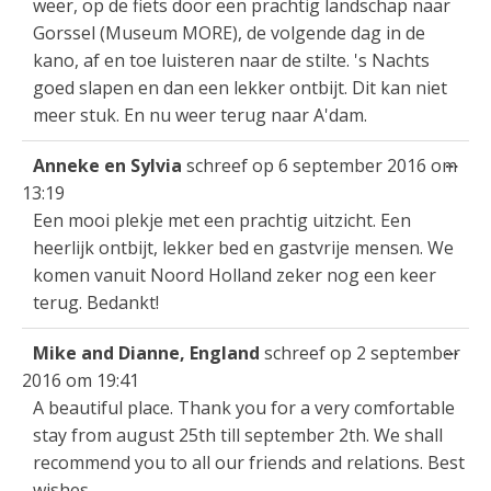
weer, op de fiets door een prachtig landschap naar
Gorssel (Museum MORE), de volgende dag in de
kano, af en toe luisteren naar de stilte. 's Nachts
goed slapen en dan een lekker ontbijt. Dit kan niet
meer stuk. En nu weer terug naar A'dam.
Wis
...
Anneke en Sylvia
schreef op
6 september 2016
om
dez
13:19
met
Een mooi plekje met een prachtig uitzicht. Een
heerlijk ontbijt, lekker bed en gastvrije mensen. We
komen vanuit Noord Holland zeker nog een keer
terug. Bedankt!
Wis
...
Mike and Dianne, England
schreef op
2 september
dez
2016
om
19:41
met
A beautiful place. Thank you for a very comfortable
stay from august 25th till september 2th. We shall
recommend you to all our friends and relations. Best
wishes.