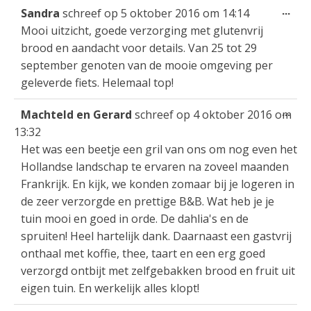
Wis
...
Sandra
schreef op
5 oktober 2016
om
14:14
gastenboek-
dez
Mooi uitzicht, goede verzorging met glutenvrij
lijst
met
brood en aandacht voor details. Van 25 tot 29
september genoten van de mooie omgeving per
geleverde fiets. Helemaal top!
Wis
...
Machteld en Gerard
schreef op
4 oktober 2016
om
dez
13:32
met
Het was een beetje een gril van ons om nog even het
Hollandse landschap te ervaren na zoveel maanden
Frankrijk. En kijk, we konden zomaar bij je logeren in
de zeer verzorgde en prettige B&B. Wat heb je je
tuin mooi en goed in orde. De dahlia's en de
spruiten! Heel hartelijk dank. Daarnaast een gastvrij
onthaal met koffie, thee, taart en een erg goed
verzorgd ontbijt met zelfgebakken brood en fruit uit
eigen tuin. En werkelijk alles klopt!