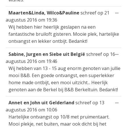
Wis
...
Maarten&Linda, Wilco&Pauline
schreef op
21
dez
augustus 2016
om
19:36
met
Wij hebben hier heerlijk geslapen na een
fantastische bruiloft gisteren. Mooie plek, hartelijke
ontvangst en lekker ontbijt. Bedankt!
Wis
...
Sabine, Jurgen en Siebe uit België
schreef op
16
dez
augustus 2016
om
19:46
met
Wij hebben van 13 - 15 aug enorm genoten van jullie
mooi B&B. Een goede ontvangst, een superlekker
home made ontbijt, een mooi uitzicht... Heerlijk
genoten aan de Berkel bij B&B Berkeltuin. Bedankt!
Wis
...
Annet en John uit Gelderland
schreef op
13
dez
augustus 2016
om
10:06
met
Hartelijke ontvangst op 10/8 met pruimentaart.
Mooi plekje, net buiten, maar ook dicht bij het