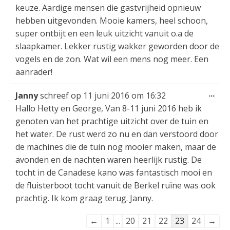
keuze. Aardige mensen die gastvrijheid opnieuw
hebben uitgevonden. Mooie kamers, heel schoon,
super ontbijt en een leuk uitzicht vanuit o.a de
slaapkamer. Lekker rustig wakker geworden door de
vogels en de zon. Wat wil een mens nog meer. Een
aanrader!
Wis
...
Janny
schreef op
11 juni 2016
om
16:32
dez
Hallo Hetty en George, Van 8-11 juni 2016 heb ik
met
genoten van het prachtige uitzicht over de tuin en
het water. De rust werd zo nu en dan verstoord door
de machines die de tuin nog mooier maken, maar de
avonden en de nachten waren heerlijk rustig. De
tocht in de Canadese kano was fantastisch mooi en
de fluisterboot tocht vanuit de Berkel ruïne was ook
prachtig. Ik kom graag terug. Janny.
Navigatie
←
1
...
20
21
22
23
24
→