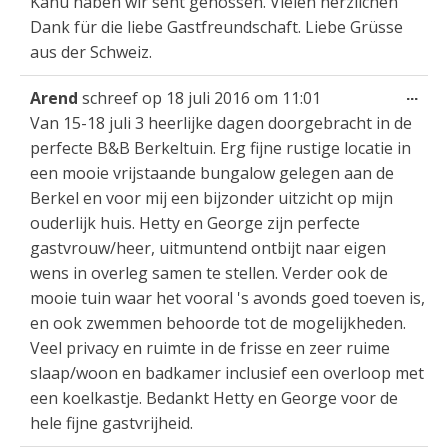
Kanu haben wir seht genossen. Vielen herzlichen
Dank für die liebe Gastfreundschaft. Liebe Grüsse
aus der Schweiz.
Wis
...
Arend
schreef op
18 juli 2016
om
11:01
dez
Van 15-18 juli 3 heerlijke dagen doorgebracht in de
met
perfecte B&B Berkeltuin. Erg fijne rustige locatie in
een mooie vrijstaande bungalow gelegen aan de
Berkel en voor mij een bijzonder uitzicht op mijn
ouderlijk huis. Hetty en George zijn perfecte
gastvrouw/heer, uitmuntend ontbijt naar eigen
wens in overleg samen te stellen. Verder ook de
mooie tuin waar het vooral 's avonds goed toeven is,
en ook zwemmen behoorde tot de mogelijkheden.
Veel privacy en ruimte in de frisse en zeer ruime
slaap/woon en badkamer inclusief een overloop met
een koelkastje. Bedankt Hetty en George voor de
hele fijne gastvrijheid.