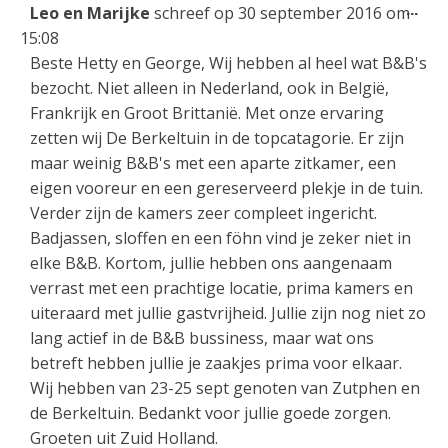
Wis
...
Leo en Marijke
schreef op
30 september 2016
om
dez
15:08
met
Beste Hetty en George, Wij hebben al heel wat B&B's
bezocht. Niet alleen in Nederland, ook in België,
Frankrijk en Groot Brittanië. Met onze ervaring
zetten wij De Berkeltuin in de topcatagorie. Er zijn
maar weinig B&B's met een aparte zitkamer, een
eigen vooreur en een gereserveerd plekje in de tuin.
Verder zijn de kamers zeer compleet ingericht.
Badjassen, sloffen en een föhn vind je zeker niet in
elke B&B. Kortom, jullie hebben ons aangenaam
verrast met een prachtige locatie, prima kamers en
uiteraard met jullie gastvrijheid. Jullie zijn nog niet zo
lang actief in de B&B bussiness, maar wat ons
betreft hebben jullie je zaakjes prima voor elkaar.
Wij hebben van 23-25 sept genoten van Zutphen en
de Berkeltuin. Bedankt voor jullie goede zorgen.
Groeten uit Zuid Holland.