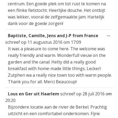
centrum. Een goede plek om tot rust te komen na
een flinke fietstocht. Heerlijke douche. Het ontbijt
was lekker, vooral de zelfgemaakte jam. Hartelijk
dank voor de goede zorgen!
Wis
...
Baptiste, Camille, Jens and J-P from France
dez
schreef op
11 augustus 2016
om
17:09
met
It was a pleasure to come here. The welcome was
really friendly and warm. Wonderfull vieuw on the
garden and the canal. Hetty did a really good
breakfast with home-made little things. Lecker!.
Zutphen wa a really nice town too with warm people.
Thank you for all. Merci Beaucoup!
Wis
...
Lous en Ger uit Haarlem
schreef op
28 juli 2016
om
dez
20:20
met
Bijzondere locatie aan de rivier de Berkel. Prachtig
uitzicht en een comfortabel onderkomen. Fijne