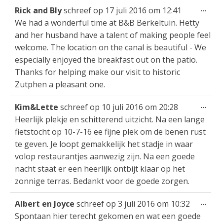
Wis
...
Rick and Bly
schreef op
17 juli 2016
om
12:41
dez
We had a wonderful time at B&B Berkeltuin. Hetty
met
and her husband have a talent of making people feel
welcome. The location on the canal is beautiful - We
especially enjoyed the breakfast out on the patio.
Thanks for helping make our visit to historic
Zutphen a pleasant one.
Wis
...
Kim&Lette
schreef op
10 juli 2016
om
20:28
dez
Heerlijk plekje en schitterend uitzicht. Na een lange
met
fietstocht op 10-7-16 ee fijne plek om de benen rust
te geven. Je loopt gemakkelijk het stadje in waar
volop restaurantjes aanwezig zijn. Na een goede
nacht staat er een heerlijk ontbijt klaar op het
zonnige terras. Bedankt voor de goede zorgen.
Wis
...
Albert en Joyce
schreef op
3 juli 2016
om
10:32
dez
Spontaan hier terecht gekomen en wat een goede
met