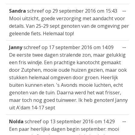
Wis
...
Sandra
schreef op
29 september 2016
om
15:43
dez
Mooi uitzicht, goede verzorging met aandacht voor
met
details. Van 25-29 sept genoten van de omgeving per
geleende fiets. Helemaal top!
Wis
...
Janny
schreef op
17 september 2016
om
14:09
dez
De eerste twee dagen stralende zon, maar gelukkig
met
een fris windje. Een prachtige kanotocht gemaakt
door Zutphen, mooie oude huizen gezien, maar ook
stukken helemaal omgeven door groen. Heerlijk
buiten kunnen eten. 's Avonds mooie luchten, echt
genoten van de tuin. Daarna werd het wat frisser,
maar toch nog goed tuinweer. Ik heb genoten! Janny
uit A'dam 14-17 sept
Wis
...
Nolda
schreef op
13 september 2016
om
14:29
dez
Een paar heerlijke dagen begin september: mooi
met