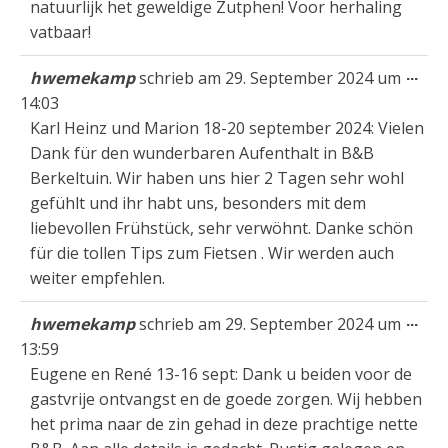
natuurlijk het geweldige Zutphen! Voor herhaling
vatbaar!
Die
...
hwemekamp
schrieb am
29. September 2024
um
Met
14:03
ein
Karl Heinz und Marion 18-20 september 2024: Vielen
Dank für den wunderbaren Aufenthalt in B&B
Berkeltuin. Wir haben uns hier 2 Tagen sehr wohl
gefühlt und ihr habt uns, besonders mit dem
liebevollen Frühstück, sehr verwöhnt. Danke schön
für die tollen Tips zum Fietsen . Wir werden auch
weiter empfehlen.
Die
...
hwemekamp
schrieb am
29. September 2024
um
Met
13:59
ein
Eugene en René 13-16 sept: Dank u beiden voor de
gastvrije ontvangst en de goede zorgen. Wij hebben
het prima naar de zin gehad in deze prachtige nette