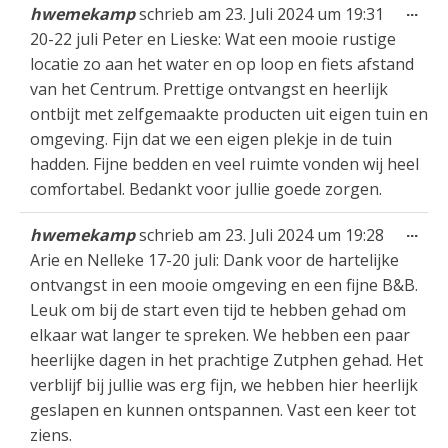
Die
...
hwemekamp
schrieb am
23. Juli 2024
um
19:31
Met
20-22 juli Peter en Lieske: Wat een mooie rustige
ein
locatie zo aan het water en op loop en fiets afstand
van het Centrum. Prettige ontvangst en heerlijk
ontbijt met zelfgemaakte producten uit eigen tuin en
omgeving. Fijn dat we een eigen plekje in de tuin
hadden. Fijne bedden en veel ruimte vonden wij heel
comfortabel. Bedankt voor jullie goede zorgen.
Die
...
hwemekamp
schrieb am
23. Juli 2024
um
19:28
Met
Arie en Nelleke 17-20 juli: Dank voor de hartelijke
ein
ontvangst in een mooie omgeving en een fijne B&B.
Leuk om bij de start even tijd te hebben gehad om
elkaar wat langer te spreken. We hebben een paar
heerlijke dagen in het prachtige Zutphen gehad. Het
verblijf bij jullie was erg fijn, we hebben hier heerlijk
geslapen en kunnen ontspannen. Vast een keer tot
ziens.