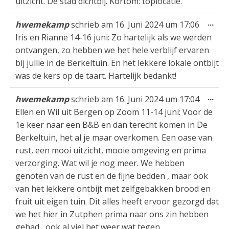
uitzicht. De stad dichtbij. Kortom: toplocatie.
Die
...
hwemekamp
schrieb am
16. Juni 2024
um
17:06
Met
Iris en Rianne 14-16 juni: Zo hartelijk als we werden
ein
ontvangen, zo hebben we het hele verblijf ervaren
bij jullie in de Berkeltuin. En het lekkere lokale ontbijt
was de kers op de taart. Hartelijk bedankt!
Die
...
hwemekamp
schrieb am
16. Juni 2024
um
17:04
Met
Ellen en Wil uit Bergen op Zoom 11-14 juni: Voor de
ein
1e keer naar een B&B en dan terecht komen in De
Berkeltuin, het al je maar overkomen. Een oase van
rust, een mooi uitzicht, mooie omgeving en prima
verzorging. Wat wil je nog meer. We hebben
genoten van de rust en de fijne bedden , maar ook
van het lekkere ontbijt met zelfgebakken brood en
fruit uit eigen tuin. Dit alles heeft ervoor gezorgd dat
we het hier in Zutphen prima naar ons zin hebben
gehad , ook al viel het weer wat tegen.