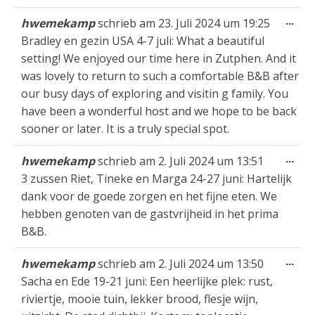
Die
...
hwemekamp
schrieb am
23. Juli 2024
um
19:25
Met
Bradley en gezin USA 4-7 juli: What a beautiful
ein
setting! We enjoyed our time here in Zutphen. And it
was lovely to return to such a comfortable B&B after
our busy days of exploring and visitin g family. You
have been a wonderful host and we hope to be back
sooner or later. It is a truly special spot.
Die
...
hwemekamp
schrieb am
2. Juli 2024
um
13:51
Met
3 zussen Riet, Tineke en Marga 24-27 juni: Hartelijk
ein
dank voor de goede zorgen en het fijne eten. We
hebben genoten van de gastvrijheid in het prima
B&B.
Die
...
hwemekamp
schrieb am
2. Juli 2024
um
13:50
Met
Sacha en Ede 19-21 juni: Een heerlijke plek: rust,
ein
riviertje, mooie tuin, lekker brood, flesje wijn,