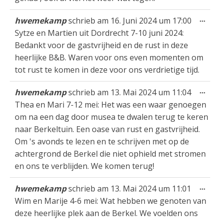
Die
...
hwemekamp
schrieb am
16. Juni 2024
um
17:00
Met
Sytze en Martien uit Dordrecht 7-10 juni 2024:
ein
Bedankt voor de gastvrijheid en de rust in deze
heerlijke B&B. Waren voor ons even momenten om
tot rust te komen in deze voor ons verdrietige tijd.
Die
...
hwemekamp
schrieb am
13. Mai 2024
um
11:04
Met
Thea en Mari 7-12 mei: Het was een waar genoegen
ein
om na een dag door musea te dwalen terug te keren
naar Berkeltuin. Een oase van rust en gastvrijheid.
Om 's avonds te lezen en te schrijven met op de
achtergrond de Berkel die niet ophield met stromen
en ons te verblijden. We komen terug!
Die
...
hwemekamp
schrieb am
13. Mai 2024
um
11:01
Met
Wim en Marije 4-6 mei: Wat hebben we genoten van
ein
deze heerlijke plek aan de Berkel. We voelden ons