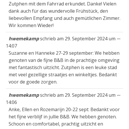
Zutphen mit dem Fahrrad erkundet. Danke! Vielen
dank auch für das wundervolle Frühstück, den
liebevollen Empfang und auch gemütlichen Zimmer.
Wir kommen Wieder!
Die
...
hwemekamp
schrieb am
29. September 2024
um
Met
14:07
ein
Suzanne en Hanneke 27-29 september: We hebben
genoten van de fijne B&B in de prachtige omgeving
met fantastisch uitzicht. Zutphen is een leuke stad
met veel gezellige straatjes en winkeltjes. Bedankt
voor de goede zorgen.
Die
...
hwemekamp
schrieb am
29. September 2024
um
Met
14:06
ein
Anke, Ellen en Rozemarijn 20-22 sept: Bedankt voor
het fijne verblijf in jullie B&B. We hebben genoten.
Schoon en comfortabel, prachtig uitzicht en