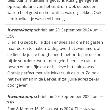
B&B. Aan alle details is gedacht. Rustig gelegen en
op loopafstand van het centrum. Ook de bedden
waren heel goed en het ontbijt was erg lekker. Ook
een koelkastje was heel handig.
Die
...
hwemekamp
schrieb am
29. September 2024
um
Met
13:56
ein
Ellen 1-3 sept: Jullie doen er alles aan om het gasten
naar de zin te maken. Uitleg over het zwemmen, of
de fiets de juiste hoogte heeft, het ontbijt in de zon
bij de voordeur: wordt geregeld. heerlijke ruimte
boven en ook fijn dat er bij deze hitte airco was.
Ontbijt perfect met alle lekkers uit de tuin. Zo ook
het zwemmen in de Berkel. Ik zal jullie adres zeker
doorgeven!
Die
...
hwemekamp
schrieb am
29. September 2024
um
Met
13:53
ein
Sam & Menno 16-19 augustus 2024. The stay was