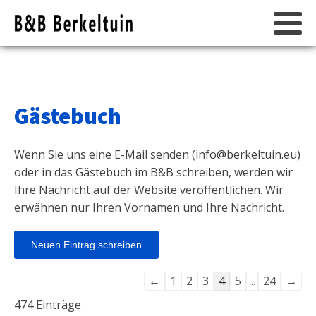
Gästebuch
Wenn Sie uns eine E-Mail senden (
info@berkeltuin.eu
)
oder in das Gästebuch im B&B schreiben, werden wir
Ihre Nachricht auf der Website veröffentlichen. Wir
erwähnen nur Ihren Vornamen und Ihre Nachricht.
Navigation
←
1
2
3
4
5
...
24
→
der
474 Einträge
Gästebuchliste