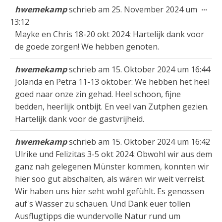
Die
...
hwemekamp
schrieb am
25. November 2024
um
Met
13:12
ein
Mayke en Chris 18-20 okt 2024: Hartelijk dank voor
de goede zorgen! We hebben genoten.
Die
...
hwemekamp
schrieb am
15. Oktober 2024
um
16:44
Met
Jolanda en Petra 11-13 oktober: We hebben het heel
ein
goed naar onze zin gehad. Heel schoon, fijne
bedden, heerlijk ontbijt. En veel van Zutphen gezien.
Hartelijk dank voor de gastvrijheid.
Die
...
hwemekamp
schrieb am
15. Oktober 2024
um
16:42
Met
Ulrike und Felizitas 3-5 okt 2024: Obwohl wir aus dem
ein
ganz nah gelegenen Münster kommen, konnten wir
hier soo gut abschalten, als wären wir weit verreist.
Wir haben uns hier seht wohl gefühlt. Es genossen
auf's Wasser zu schauen. Und Dank euer tollen
Ausflugtipps die wundervolle Natur rund um