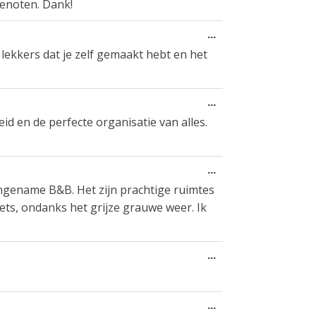
genoten. Dank!
Diese
...
Metabox
lekkers dat je zelf gemaakt hebt en het
ein-/ausblenden.
Diese
...
Metabox
id en de perfecte organisatie van alles.
ein-/ausblenden.
Diese
...
Metabox
aangename B&B. Het zijn prachtige ruimtes
ein-/ausblenden.
fiets, ondanks het grijze grauwe weer. Ik
Diese
...
Metabox
ein-/ausblenden.
Diese
...