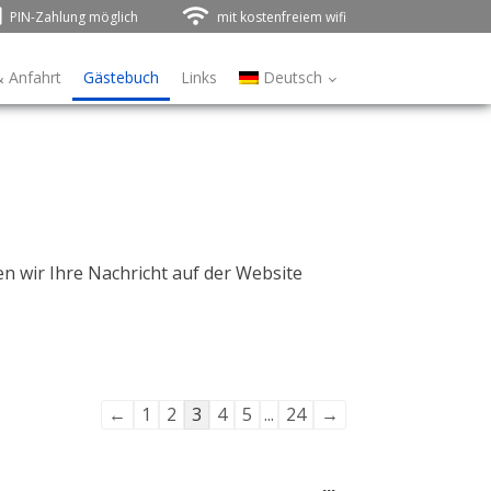
PIN-Zahlung möglich
mit kostenfreiem wifi
& Anfahrt
Gästebuch
Links
Deutsch
n wir Ihre Nachricht auf der Website
Navigation
←
1
2
3
4
5
...
24
→
der
Gästebuchliste
Diese
...