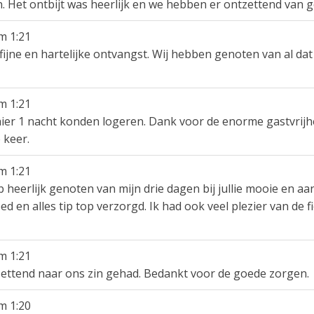
n. Het ontbijt was heerlijk en we hebben er ontzettend van 
m
1:21
ijne en hartelijke ontvangst. Wij hebben genoten van al dat 
m
1:21
 hier 1 nacht konden logeren. Dank voor de enorme gastvrijhe
 keer.
m
1:21
eb heerlijk genoten van mijn drie dagen bij jullie mooie en 
ed en alles tip top verzorgd. Ik had ook veel plezier van de 
m
1:21
zettend naar ons zin gehad. Bedankt voor de goede zorgen.
m
1:20