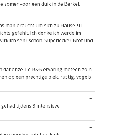
Metabox
e zomer voor een duik in de Berkel.
ein-/ausblenden.
Diese
...
Metabox
 was man braucht um sich zu Hause zu
ein-/ausblenden.
nichts gefehlt. Ich denke ich werde im
klich sehr schön. Superlecker Brot und
Diese
...
Metabox
n dat onze 1 e B&B ervaring meteen zo'n
ein-/ausblenden.
en op een prachtige plek, rustig, vogels
Diese
...
Metabox
 gehad tijdens 3 intensieve
ein-/ausblenden.
Diese
...
Metabox
ijt we vonden zutphen leuk.