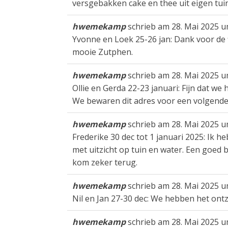
versgebakken cake en thee uit eigen tui
hwemekamp
schrieb am
28. Mai 2025
u
Yvonne en Loek 25-26 jan: Dank voor de f
mooie Zutphen.
hwemekamp
schrieb am
28. Mai 2025
u
Ollie en Gerda 22-23 januari: Fijn dat we
We bewaren dit adres voor een volgende
hwemekamp
schrieb am
28. Mai 2025
u
Frederike 30 dec tot 1 januari 2025: Ik h
met uitzicht op tuin en water. Een goed b
kom zeker terug.
hwemekamp
schrieb am
28. Mai 2025
u
Nil en Jan 27-30 dec: We hebben het ont
hwemekamp
schrieb am
28. Mai 2025
u