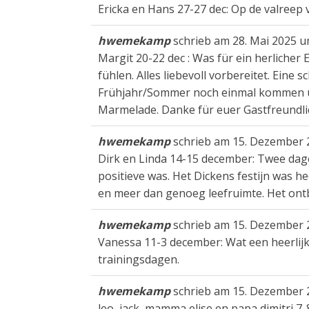
Ericka en Hans 27-27 dec: Op de valreep
hwemekamp
schrieb am
28. Mai 2025
u
Margit 20-22 dec : Was für ein herlicher
fühlen. Alles liebevoll vorbereitet. Eine 
Frühjahr/Sommer noch einmal kommen um
Marmelade. Danke für euer Gastfreundlic
hwemekamp
schrieb am
15. Dezember 
Dirk en Linda 14-15 december: Twee dage
positieve was. Het Dickens festijn was 
en meer dan genoeg leefruimte. Het ontbi
hwemekamp
schrieb am
15. Dezember 
Vanessa 11-3 december: Wat een heerlijke 
trainingsdagen.
hwemekamp
schrieb am
15. Dezember 
leo, jack, mamma elise en papa dimitri 7