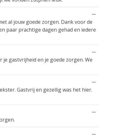
ein-/ausblenden.
Diese
...
Metabox
B met al jouw goede zorgen. Dank voor de
ein-/ausblenden.
en paar prachtige dagen gehad en iedere
Diese
...
Metabox
r je gastvrijheid en je goede zorgen. We
ein-/ausblenden.
Diese
...
Metabox
ster. Gastvrij en gezellig was het hier.
ein-/ausblenden.
Diese
...
Metabox
zorgen.
ein-/ausblenden.
Diese
...
Metabox