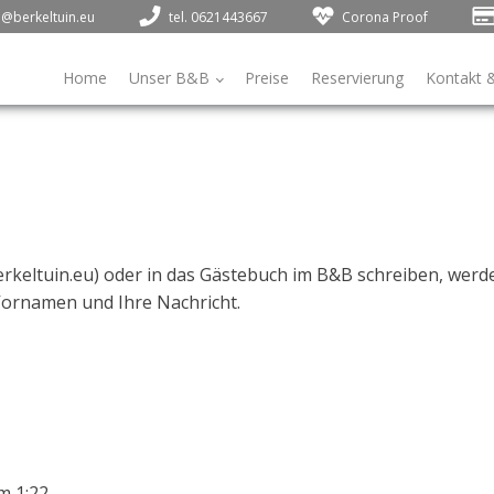
o@berkeltuin.eu
tel. 0621443667
Corona Proof
Home
Unser B&B
Preise
Reservierung
Kontakt 
rkeltuin.eu
) oder in das Gästebuch im B&B schreiben, werde
Vornamen und Ihre Nachricht.
m
1:22