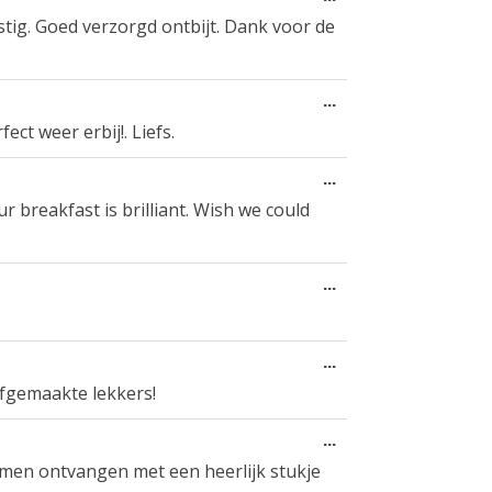
Metabox
tig. Goed verzorgd ontbijt. Dank voor de
ein-/ausblenden.
Diese
...
Metabox
t weer erbij!. Liefs.
ein-/ausblenden.
Diese
...
Metabox
 breakfast is brilliant. Wish we could
ein-/ausblenden.
Diese
...
Metabox
ein-/ausblenden.
Diese
...
Metabox
lfgemaakte lekkers!
ein-/ausblenden.
Diese
...
Metabox
rmen ontvangen met een heerlijk stukje
ein-/ausblenden.