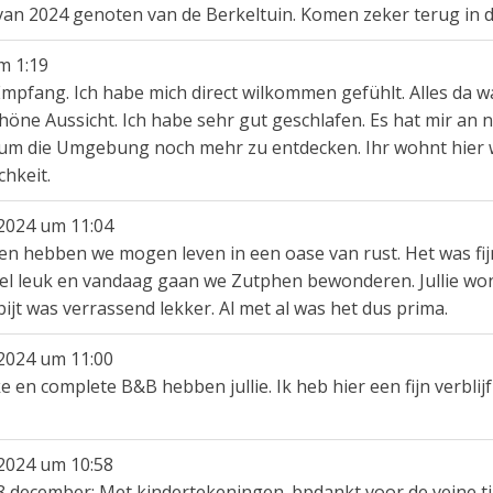
 van 2024 genoten van de Berkeltuin. Komen zeker terug in d
m
1:19
 Empfang. Ich habe mich direct wilkommen gefühlt. Alles da
schöne Aussicht. Ich habe sehr gut geschlafen. Es hat mir an 
 die Umgebung noch mehr zu entdecken. Ihr wohnt hier wir
hkeit.
2024
um
11:04
n hebben we mogen leven in een oase van rust. Het was fij
heel leuk en vandaag gaan we Zutphen bewonderen. Jullie won
jt was verrassend lekker. Al met al was het dus prima.
2024
um
11:00
en complete B&B hebben jullie. Ik heb hier een fijn verblijf
2024
um
10:58
-8 december: Met kindertekeningen. bpdankt voor de veine t