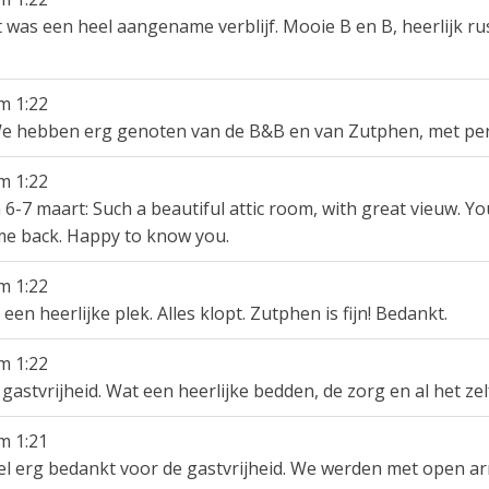
was een heel aangename verblijf. Mooie B en B, heerlijk rus
m
1:22
We hebben erg genoten van de B&B en van Zutphen, met perfec
m
1:22
7 maart: Such a beautiful attic room, with great vieuw. Your
come back. Happy to know you.
m
1:22
een heerlijke plek. Alles klopt. Zutphen is fijn! Bedankt.
m
1:22
gastvrijheid. Wat een heerlijke bedden, de zorg en al het ze
m
1:21
eel erg bedankt voor de gastvrijheid. We werden met open a