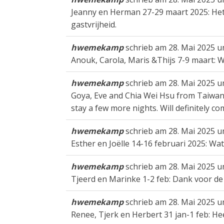
Jeanny en Herman 27-29 maart 2025: Het 
gastvrijheid.
hwemekamp
schrieb am
28. Mai 2025
u
Anouk, Carola, Maris &Thijs 7-9 maart: 
hwemekamp
schrieb am
28. Mai 2025
u
Goya, Eve and Chia Wei Hsu from Taiwan 6-
stay a few more nights. Will definitely 
hwemekamp
schrieb am
28. Mai 2025
u
Esther en Joëlle 14-16 februari 2025: Wat 
hwemekamp
schrieb am
28. Mai 2025
u
Tjeerd en Marinke 1-2 feb: Dank voor de 
hwemekamp
schrieb am
28. Mai 2025
u
Renee, Tjerk en Herbert 31 jan-1 feb: H