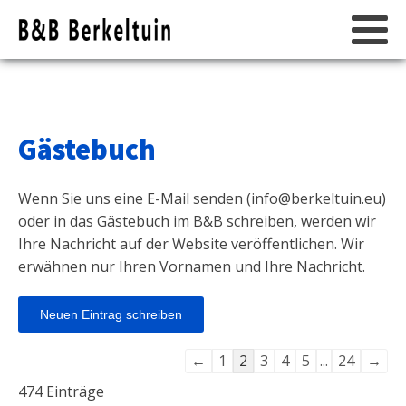
Gästebuch
Wenn Sie uns eine E-Mail senden (
info@berkeltuin.eu
)
oder in das Gästebuch im B&B schreiben, werden wir
Ihre Nachricht auf der Website veröffentlichen. Wir
erwähnen nur Ihren Vornamen und Ihre Nachricht.
Navigation
←
1
2
3
4
5
...
24
→
der
474 Einträge
Gästebuchliste