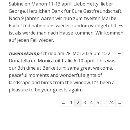
Met
Sabine en Manon 11-13 april: Liebe Hetty, lieber
ein
George. Herzlichen Dank für Eure Gastfreundschaft.
Nach 9 Jahren waren wir nun zum zweiten Mal bei
Euch. Und haben uns wieder rundum wohlgefühlt. Es
ist als werde man nach Hause kommen. Wir kommen
auf jeden Fall wieder.
Die
...
hwemekamp
schrieb am
28. Mai 2025
um
1:22
Met
Donatella en Monica uit Italië 6-10 april: This was
ein
our 3th time at Berkeltuin: same great welcome,
peaceful moments and wonderful sights of
landscape and birds from the window. It's been a
pleasure to be your guests again.
Navigation
←
1
2
3
4
5
...
24
→
der
Gästebuchliste