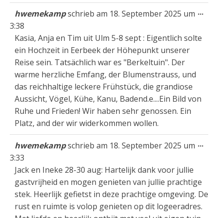
Die
...
hwemekamp
schrieb am
18. September 2025
um
Met
3:38
ein
Kasia, Anja en Tim uit Ulm 5-8 sept : Eigentlich solte
ein Hochzeit in Eerbeek der Höhepunkt unserer
Reise sein. Tatsächlich war es "Berkeltuin". Der
warme herzliche Emfang, der Blumenstrauss, und
das reichhaltige leckere Frühstück, die grandiose
Aussicht, Vögel, Kühe, Kanu, Badend.e....Ein Bild von
Ruhe und Frieden! Wir haben sehr genossen. Ein
Platz, and der wir widerkommen wollen.
Die
...
hwemekamp
schrieb am
18. September 2025
um
Met
3:33
ein
Jack en Ineke 28-30 aug: Hartelijk dank voor jullie
gastvrijheid en mogen genieten van jullie prachtige
stek. Heerlijk gefietst in deze prachtige omgeving. De
rust en ruimte is volop genieten op dit logeeradres.