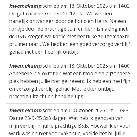
Die
...
hwemekamp
schrieb am
18. Oktober 2025
um
14:02
Met
De gebroeders Groten 11-12 okt: We werden
ein
hartelijk ontvangen door de hond en Hetty. Na een
rondje door de prachtige tuin en kennismaking met
de B&B kregen we koffie met heerlijke zelfgemaakte
pruimentaart. We hebben een goed verzorgd verblijf
gehad met een heerlijk ontbijt.
Die
...
hwemekamp
schrieb am
18. Oktober 2025
um
14:00
Met
Annebelle 7-9 oktober: Wat een mooie en bijzondere
ein
plek hebben jullie hier gecreëerd. Ik heb een heel fijn
en verzorgd verblijf gehad. Met lekker ontbijt,
prachtig uitzicht en handige tips.
Die
...
hwemekamp
schrieb am
6. Oktober 2025
um
2:39
Met
Dante 23-9-25 3x3 dagen: Wat heb ik genoten van
ein
mijn verblijf in jullie prachtige B&B. Hoewel ik er voor
werk was en niet voor vakantie, voelde het bij jullie