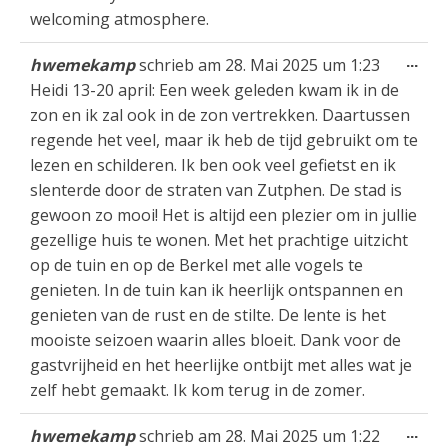
welcoming atmosphere.
Die
...
hwemekamp
schrieb am
28. Mai 2025
um
1:23
Met
Heidi 13-20 april: Een week geleden kwam ik in de
ein
zon en ik zal ook in de zon vertrekken. Daartussen
regende het veel, maar ik heb de tijd gebruikt om te
lezen en schilderen. Ik ben ook veel gefietst en ik
slenterde door de straten van Zutphen. De stad is
gewoon zo mooi! Het is altijd een plezier om in jullie
gezellige huis te wonen. Met het prachtige uitzicht
op de tuin en op de Berkel met alle vogels te
genieten. In de tuin kan ik heerlijk ontspannen en
genieten van de rust en de stilte. De lente is het
mooiste seizoen waarin alles bloeit. Dank voor de
gastvrijheid en het heerlijke ontbijt met alles wat je
zelf hebt gemaakt. Ik kom terug in de zomer.
Die
...
hwemekamp
schrieb am
28. Mai 2025
um
1:22