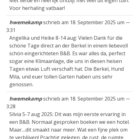
Met liefde en heerlijk ontbijt met veel uit eigen tuin.
Voor herhaling vatbaar!
Die
...
hwemekamp
schrieb am
18. September 2025
um
Met
3:31
ein
Angelika und Heike 8-14 aug: Vielen Dank für die
schöne Tage direct an der Berkel in einem liebevoll
schön eingerichteten B&B. Es war alles da, perfect
sogar eine Klimaanlage, die uns in diesen heisen
Tagen etwas Luft verschaft hat. Die Berkel, Hund
Mila, und euer tollen Garten haben uns sehr
genossen.
Die
...
hwemekamp
schrieb am
18. September 2025
um
Met
3:28
ein
Silvia 5-7 aug 2025: Dit was mijn eerste ervaring in
een B&B. Normaal gesproken boeken we een hotel.
Maar....dit smaakt naar meer. Wat een fijne plek om
te verblijven! Prachtig gelegen, de rust, de ruimte