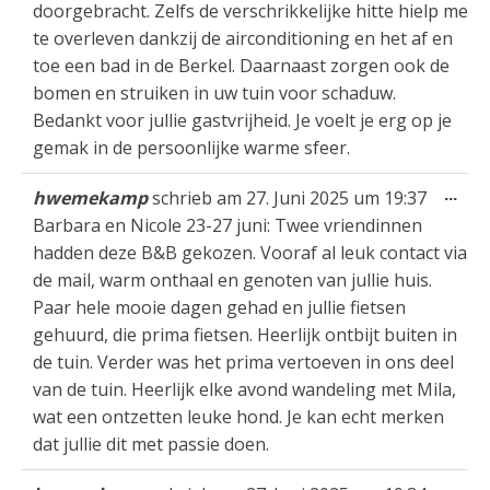
doorgebracht. Zelfs de verschrikkelijke hitte hielp me
te overleven dankzij de airconditioning en het af en
toe een bad in de Berkel. Daarnaast zorgen ook de
bomen en struiken in uw tuin voor schaduw.
Bedankt voor jullie gastvrijheid. Je voelt je erg op je
gemak in de persoonlijke warme sfeer.
Die
...
hwemekamp
schrieb am
27. Juni 2025
um
19:37
Met
Barbara en Nicole 23-27 juni: Twee vriendinnen
ein
hadden deze B&B gekozen. Vooraf al leuk contact via
de mail, warm onthaal en genoten van jullie huis.
Paar hele mooie dagen gehad en jullie fietsen
gehuurd, die prima fietsen. Heerlijk ontbijt buiten in
de tuin. Verder was het prima vertoeven in ons deel
van de tuin. Heerlijk elke avond wandeling met Mila,
wat een ontzetten leuke hond. Je kan echt merken
dat jullie dit met passie doen.
Die