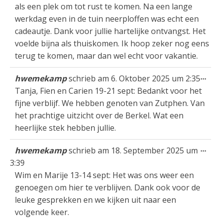
als een plek om tot rust te komen. Na een lange
werkdag even in de tuin neerploffen was echt een
cadeautje. Dank voor jullie hartelijke ontvangst. Het
voelde bijna als thuiskomen. Ik hoop zeker nog eens
terug te komen, maar dan wel echt voor vakantie.
Die
...
hwemekamp
schrieb am
6. Oktober 2025
um
2:35
Met
Tanja, Fien en Carien 19-21 sept: Bedankt voor het
ein
fijne verblijf. We hebben genoten van Zutphen. Van
het prachtige uitzicht over de Berkel. Wat een
heerlijke stek hebben jullie.
Die
...
hwemekamp
schrieb am
18. September 2025
um
Met
3:39
ein
Wim en Marije 13-14 sept: Het was ons weer een
genoegen om hier te verblijven. Dank ook voor de
leuke gesprekken en we kijken uit naar een
volgende keer.