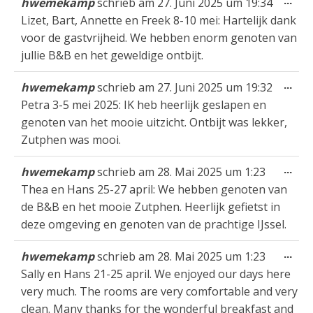
...
hwemekamp
schrieb am
27. Juni 2025
um
19:34
Met
Lizet, Bart, Annette en Freek 8-10 mei: Hartelijk dank
ein
voor de gastvrijheid. We hebben enorm genoten van
jullie B&B en het geweldige ontbijt.
Die
...
hwemekamp
schrieb am
27. Juni 2025
um
19:32
Met
Petra 3-5 mei 2025: IK heb heerlijk geslapen en
ein
genoten van het mooie uitzicht. Ontbijt was lekker,
Zutphen was mooi.
Die
...
hwemekamp
schrieb am
28. Mai 2025
um
1:23
Met
Thea en Hans 25-27 april: We hebben genoten van
ein
de B&B en het mooie Zutphen. Heerlijk gefietst in
deze omgeving en genoten van de prachtige IJssel.
Die
...
hwemekamp
schrieb am
28. Mai 2025
um
1:23
Met
Sally en Hans 21-25 april. We enjoyed our days here
ein
very much. The rooms are very comfortable and very
clean. Many thanks for the wonderful breakfast and