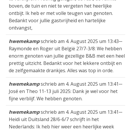
boven, de tuin en niet te vergeten het heerlijke
ontbijt. Ik heb er met volle teugen van genoten.
Bedankt voor jullie gastvrijheid en hartelijke
ontvangst,
Die
...
hwemekamp
schrieb am
4. August 2025
um
13:43
Met
Raymonde en Roger uit België 27/7-3/8: We hebben
ein
enorm genoten van jullie gezellige B&B met een heel
prettig uitzicht. Bedankt voor het lekkere ontbijt en
de zelfgemaakte drankjes. Alles was top in orde.
Die
...
hwemekamp
schrieb am
4. August 2025
um
13:41
Met
José en Theo 11-13 juli 2025: Dank je wel voor het
ein
fijne verblijf. We hebben genoten.
Die
...
hwemekamp
schrieb am
4. August 2025
um
13:41
Met
Heidi uit Duitsland 28/6-6/7 schrijft in het
ein
Nederlands: Ik heb hier weer een heerlijke week