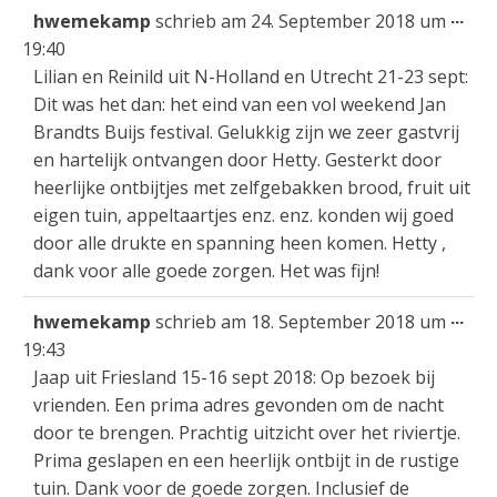
Die
...
hwemekamp
schrieb am
24. September 2018
um
Met
19:40
ein
Lilian en Reinild uit N-Holland en Utrecht 21-23 sept:
Dit was het dan: het eind van een vol weekend Jan
Brandts Buijs festival. Gelukkig zijn we zeer gastvrij
en hartelijk ontvangen door Hetty. Gesterkt door
heerlijke ontbijtjes met zelfgebakken brood, fruit uit
eigen tuin, appeltaartjes enz. enz. konden wij goed
door alle drukte en spanning heen komen. Hetty ,
dank voor alle goede zorgen. Het was fijn!
Die
...
hwemekamp
schrieb am
18. September 2018
um
Met
19:43
ein
Jaap uit Friesland 15-16 sept 2018: Op bezoek bij
vrienden. Een prima adres gevonden om de nacht
door te brengen. Prachtig uitzicht over het riviertje.
Prima geslapen en een heerlijk ontbijt in de rustige
tuin. Dank voor de goede zorgen. Inclusief de