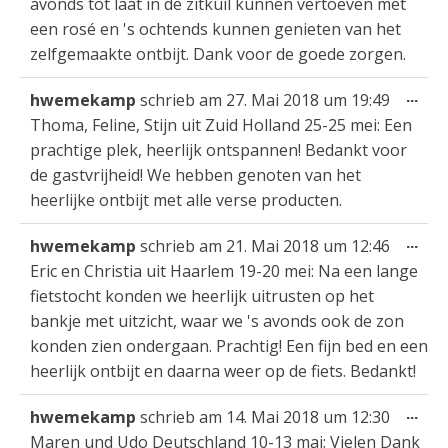
avonds tot laat in de zitkuil kunnen vertoeven met
een rosé en 's ochtends kunnen genieten van het
zelfgemaakte ontbijt. Dank voor de goede zorgen.
Die
...
hwemekamp
schrieb am
27. Mai 2018
um
19:49
Met
Thoma, Feline, Stijn uit Zuid Holland 25-25 mei: Een
ein
prachtige plek, heerlijk ontspannen! Bedankt voor
de gastvrijheid! We hebben genoten van het
heerlijke ontbijt met alle verse producten.
Die
...
hwemekamp
schrieb am
21. Mai 2018
um
12:46
Met
Eric en Christia uit Haarlem 19-20 mei: Na een lange
ein
fietstocht konden we heerlijk uitrusten op het
bankje met uitzicht, waar we 's avonds ook de zon
konden zien ondergaan. Prachtig! Een fijn bed en een
heerlijk ontbijt en daarna weer op de fiets. Bedankt!
Die
...
hwemekamp
schrieb am
14. Mai 2018
um
12:30
Met
Maren und Udo Deutschland 10-13 mai: Vielen Dank