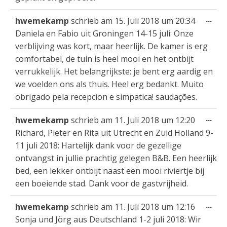
Die
...
hwemekamp
schrieb am
15. Juli 2018
um
20:34
Met
Daniela en Fabio uit Groningen 14-15 juli: Onze
ein
verblijving was kort, maar heerlijk. De kamer is erg
comfortabel, de tuin is heel mooi en het ontbijt
verrukkelijk. Het belangrijkste: je bent erg aardig en
we voelden ons als thuis. Heel erg bedankt. Muito
obrigado pela recepcion e simpatica! saudações.
Die
...
hwemekamp
schrieb am
11. Juli 2018
um
12:20
Met
Richard, Pieter en Rita uit Utrecht en Zuid Holland 9-
ein
11 juli 2018: Hartelijk dank voor de gezellige
ontvangst in jullie prachtig gelegen B&B. Een heerlijk
bed, een lekker ontbijt naast een mooi riviertje bij
een boeiende stad. Dank voor de gastvrijheid.
Die
...
hwemekamp
schrieb am
11. Juli 2018
um
12:16
Met
Sonja und Jörg aus Deutschland 1-2 juli 2018: Wir
ein