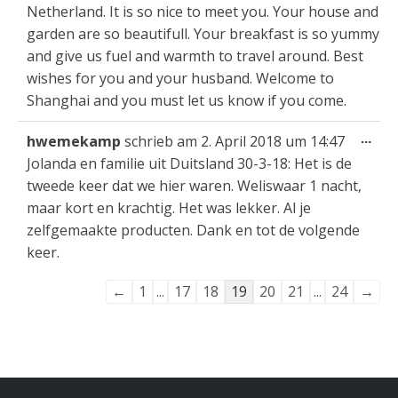
Netherland. It is so nice to meet you. Your house and
garden are so beautifull. Your breakfast is so yummy
and give us fuel and warmth to travel around. Best
wishes for you and your husband. Welcome to
Shanghai and you must let us know if you come.
Die
...
hwemekamp
schrieb am
2. April 2018
um
14:47
Met
Jolanda en familie uit Duitsland 30-3-18: Het is de
ein
tweede keer dat we hier waren. Weliswaar 1 nacht,
maar kort en krachtig. Het was lekker. Al je
zelfgemaakte producten. Dank en tot de volgende
keer.
Navigation
←
1
...
17
18
19
20
21
...
24
→
der
Gästebuchliste