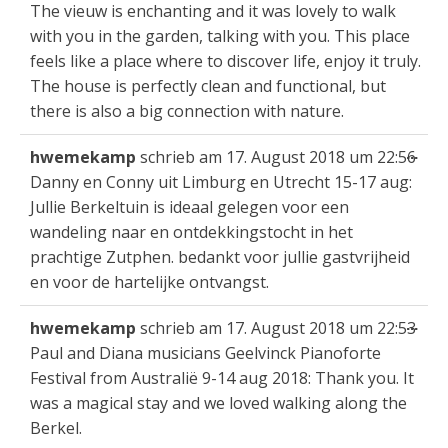
The vieuw is enchanting and it was lovely to walk
with you in the garden, talking with you. This place
feels like a place where to discover life, enjoy it truly.
The house is perfectly clean and functional, but
there is also a big connection with nature.
Die
...
hwemekamp
schrieb am
17. August 2018
um
22:56
Met
Danny en Conny uit Limburg en Utrecht 15-17 aug:
ein
Jullie Berkeltuin is ideaal gelegen voor een
wandeling naar en ontdekkingstocht in het
prachtige Zutphen. bedankt voor jullie gastvrijheid
en voor de hartelijke ontvangst.
Die
...
hwemekamp
schrieb am
17. August 2018
um
22:53
Met
Paul and Diana musicians Geelvinck Pianoforte
ein
Festival from Australië 9-14 aug 2018: Thank you. It
was a magical stay and we loved walking along the
Berkel.