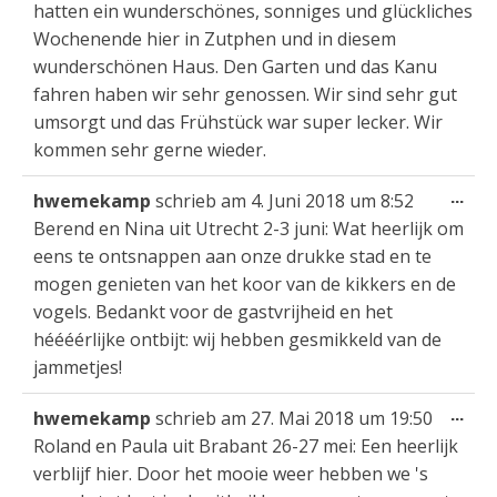
hatten ein wunderschönes, sonniges und glückliches
Wochenende hier in Zutphen und in diesem
wunderschönen Haus. Den Garten und das Kanu
fahren haben wir sehr genossen. Wir sind sehr gut
umsorgt und das Frühstück war super lecker. Wir
kommen sehr gerne wieder.
Die
...
hwemekamp
schrieb am
4. Juni 2018
um
8:52
Met
Berend en Nina uit Utrecht 2-3 juni: Wat heerlijk om
ein
eens te ontsnappen aan onze drukke stad en te
mogen genieten van het koor van de kikkers en de
vogels. Bedankt voor de gastvrijheid en het
héééérlijke ontbijt: wij hebben gesmikkeld van de
jammetjes!
Die
...
hwemekamp
schrieb am
27. Mai 2018
um
19:50
Met
Roland en Paula uit Brabant 26-27 mei: Een heerlijk
ein
verblijf hier. Door het mooie weer hebben we 's