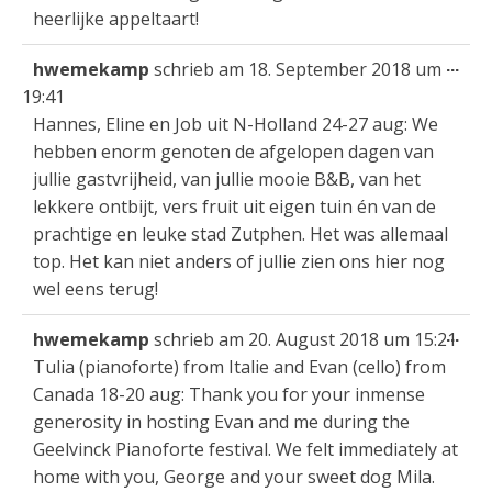
heerlijke appeltaart!
Die
...
hwemekamp
schrieb am
18. September 2018
um
Met
19:41
ein
Hannes, Eline en Job uit N-Holland 24-27 aug: We
hebben enorm genoten de afgelopen dagen van
jullie gastvrijheid, van jullie mooie B&B, van het
lekkere ontbijt, vers fruit uit eigen tuin én van de
prachtige en leuke stad Zutphen. Het was allemaal
top. Het kan niet anders of jullie zien ons hier nog
wel eens terug!
Die
...
hwemekamp
schrieb am
20. August 2018
um
15:21
Met
Tulia (pianoforte) from Italie and Evan (cello) from
ein
Canada 18-20 aug: Thank you for your inmense
generosity in hosting Evan and me during the
Geelvinck Pianoforte festival. We felt immediately at
home with you, George and your sweet dog Mila.