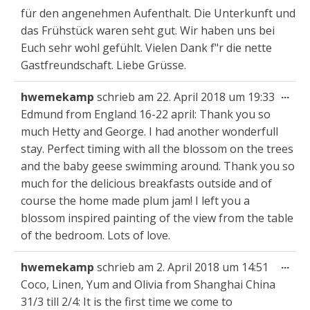
ein
für den angenehmen Aufenthalt. Die Unterkunft und
das Frühstück waren seht gut. Wir haben uns bei
Euch sehr wohl gefühlt. Vielen Dank f"r die nette
Gastfreundschaft. Liebe Grüsse.
Die
...
hwemekamp
schrieb am
22. April 2018
um
19:33
Met
Edmund from England 16-22 april: Thank you so
ein
much Hetty and George. I had another wonderfull
stay. Perfect timing with all the blossom on the trees
and the baby geese swimming around. Thank you so
much for the delicious breakfasts outside and of
course the home made plum jam! I left you a
blossom inspired painting of the view from the table
of the bedroom. Lots of love.
Die
...
hwemekamp
schrieb am
2. April 2018
um
14:51
Met
Coco, Linen, Yum and Olivia from Shanghai China
ein
31/3 till 2/4: It is the first time we come to