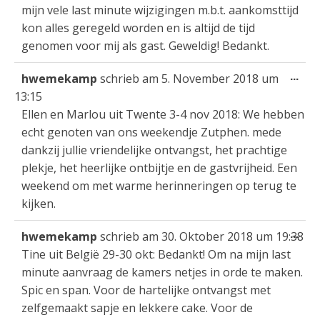
mijn vele last minute wijzigingen m.b.t. aankomsttijd
kon alles geregeld worden en is altijd de tijd
genomen voor mij als gast. Geweldig! Bedankt.
Die
...
hwemekamp
schrieb am
5. November 2018
um
Met
13:15
ein
Ellen en Marlou uit Twente 3-4 nov 2018: We hebben
echt genoten van ons weekendje Zutphen. mede
dankzij jullie vriendelijke ontvangst, het prachtige
plekje, het heerlijke ontbijtje en de gastvrijheid. Een
weekend om met warme herinneringen op terug te
kijken.
Die
...
hwemekamp
schrieb am
30. Oktober 2018
um
19:38
Met
Tine uit België 29-30 okt: Bedankt! Om na mijn last
ein
minute aanvraag de kamers netjes in orde te maken.
Spic en span. Voor de hartelijke ontvangst met
zelfgemaakt sapje en lekkere cake. Voor de