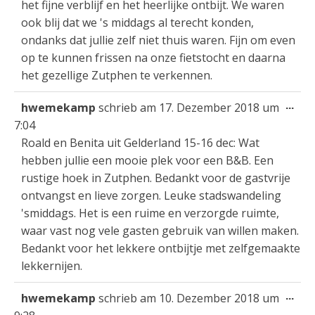
het fijne verblijf en het heerlijke ontbijt. We waren
ook blij dat we 's middags al terecht konden,
ondanks dat jullie zelf niet thuis waren. Fijn om even
op te kunnen frissen na onze fietstocht en daarna
het gezellige Zutphen te verkennen.
Die
...
hwemekamp
schrieb am
17. Dezember 2018
um
Met
7:04
ein
Roald en Benita uit Gelderland 15-16 dec: Wat
hebben jullie een mooie plek voor een B&B. Een
rustige hoek in Zutphen. Bedankt voor de gastvrije
ontvangst en lieve zorgen. Leuke stadswandeling
'smiddags. Het is een ruime en verzorgde ruimte,
waar vast nog vele gasten gebruik van willen maken.
Bedankt voor het lekkere ontbijtje met zelfgemaakte
lekkernijen.
Die
...
hwemekamp
schrieb am
10. Dezember 2018
um
Met