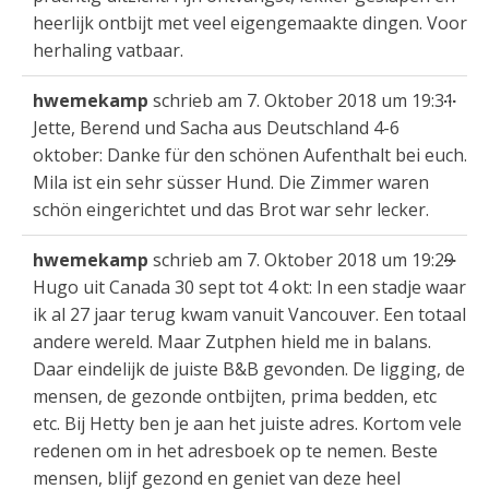
heerlijk ontbijt met veel eigengemaakte dingen. Voor
herhaling vatbaar.
Die
...
hwemekamp
schrieb am
7. Oktober 2018
um
19:31
Met
Jette, Berend und Sacha aus Deutschland 4-6
ein
oktober: Danke für den schönen Aufenthalt bei euch.
Mila ist ein sehr süsser Hund. Die Zimmer waren
schön eingerichtet und das Brot war sehr lecker.
Die
...
hwemekamp
schrieb am
7. Oktober 2018
um
19:29
Met
Hugo uit Canada 30 sept tot 4 okt: In een stadje waar
ein
ik al 27 jaar terug kwam vanuit Vancouver. Een totaal
andere wereld. Maar Zutphen hield me in balans.
Daar eindelijk de juiste B&B gevonden. De ligging, de
mensen, de gezonde ontbijten, prima bedden, etc
etc. Bij Hetty ben je aan het juiste adres. Kortom vele
redenen om in het adresboek op te nemen. Beste
mensen, blijf gezond en geniet van deze heel