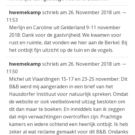
Die
...
hwemekamp
schrieb am
26. November 2018
um
Met
11:53
ein
Merlijn en Caroline uit Gelderland 9-11 november
2018: Dank voor de gastvrijheid. We kwamen voor
rust en ruimte, dat vonden we hier aan de Berkel. Bij
het ontbijt fijn uitzicht op de tuin en de vogels.
Die
...
hwemekamp
schrieb am
26. November 2018
um
Met
11:50
ein
Michel uit Vlaardingen 15-17 en 23-25 november: Dit
B&B werd mij aangeraden in een brief van het
Hausdorfer Instituut voor natuurlijk spreken. Omdat
de website er ook veelbelovend uitzag besloten om
dit dan maar te boeken. En inmiddels kan ik zeggen
dat mijn verwachtingen overtroffen zijn. Prachtige
kamers en iedere ochtend een heerlijk ontbijt. Ik heb
zeker al wat reclame gemaakt voor dit B&B. Ondanks