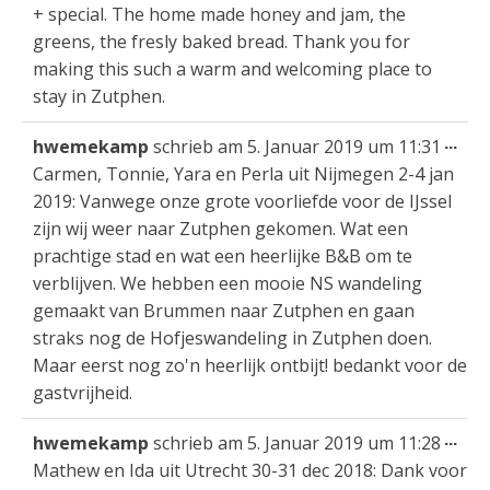
+ special. The home made honey and jam, the
greens, the fresly baked bread. Thank you for
making this such a warm and welcoming place to
stay in Zutphen.
Die
...
hwemekamp
schrieb am
5. Januar 2019
um
11:31
Met
Carmen, Tonnie, Yara en Perla uit Nijmegen 2-4 jan
ein
2019: Vanwege onze grote voorliefde voor de IJssel
zijn wij weer naar Zutphen gekomen. Wat een
prachtige stad en wat een heerlijke B&B om te
verblijven. We hebben een mooie NS wandeling
gemaakt van Brummen naar Zutphen en gaan
straks nog de Hofjeswandeling in Zutphen doen.
Maar eerst nog zo'n heerlijk ontbijt! bedankt voor de
gastvrijheid.
Die
...
hwemekamp
schrieb am
5. Januar 2019
um
11:28
Met
Mathew en Ida uit Utrecht 30-31 dec 2018: Dank voor
ein