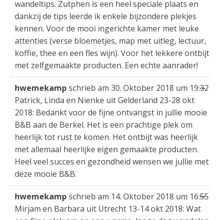
wandeltips. Zutphen is een heel speciale plaats en
dankzij de tips leerde ik enkele bijzondere plekjes
kennen. Voor de mooi ingerichte kamer met leuke
attenties (verse bloemetjes, map met uitleg, lectuur,
koffie, thee en een fles wijn). Voor het lekkere ontbijt
met zelfgemaakte producten. Een echte aanrader!
Die
...
hwemekamp
schrieb am
30. Oktober 2018
um
19:32
Met
Patrick, Linda en Nienke uit Gelderland 23-28 okt
ein
2018: Bedankt voor de fijne ontvangst in jullie mooie
B&B aan de Berkel. Het is een prachtige plek om
heerlijk tot rust te komen. Het ontbijt was heerlijk
met allemaal heerlijke eigen gemaakte producten.
Heel veel succes en gezondheid wensen we jullie met
deze mooie B&B.
Die
...
hwemekamp
schrieb am
14. Oktober 2018
um
16:55
Met
Mirjam en Barbara uit Utrecht 13-14 okt 2018: Wat
ein