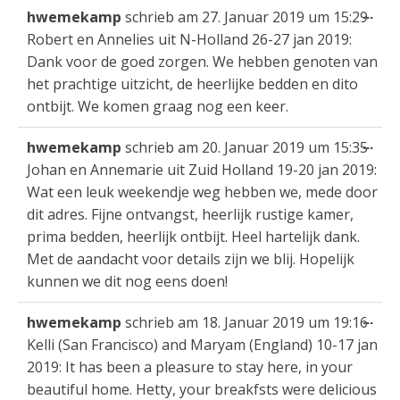
Die
...
hwemekamp
schrieb am
27. Januar 2019
um
15:29
Met
Robert en Annelies uit N-Holland 26-27 jan 2019:
ein
Dank voor de goed zorgen. We hebben genoten van
het prachtige uitzicht, de heerlijke bedden en dito
ontbijt. We komen graag nog een keer.
Die
...
hwemekamp
schrieb am
20. Januar 2019
um
15:35
Met
Johan en Annemarie uit Zuid Holland 19-20 jan 2019:
ein
Wat een leuk weekendje weg hebben we, mede door
dit adres. Fijne ontvangst, heerlijk rustige kamer,
prima bedden, heerlijk ontbijt. Heel hartelijk dank.
Met de aandacht voor details zijn we blij. Hopelijk
kunnen we dit nog eens doen!
Die
...
hwemekamp
schrieb am
18. Januar 2019
um
19:16
Met
Kelli (San Francisco) and Maryam (England) 10-17 jan
ein
2019: It has been a pleasure to stay here, in your
beautiful home. Hetty, your breakfsts were delicious