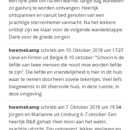
een fijne plek om na een warme, lange dag wandelen
zo gastvrij te worden ontvangen. Heerlijk
ontspannen en vanuit bed genoten van een
prachtige sterrenhemel vannacht. Na het lekkere
ontbijt zijn we klaar voor de volgende wandeletappe.
Dank voor de goede zorgen.
Die
...
hwemekamp
schrieb am
10. Oktober 2018
um
17:27
Met
Lieve en Firmin uit België 8-10 oktober: "Schoon is de
ein
liefde van twee mensen die nooit moe worden liefde
te zijn". Die liefde en vriendelijkheid is hier in dit huis
waar te nemen doorheen zovele tekentjes. Veel liefs
toegewenst in dit sfeervolle huis, in deze ruimte, in
deze omgeving.
Die
...
hwemekamp
schrieb am
7. Oktober 2018
um
19:34
Met
Jörgen en Marianne uit Limburg 6-7 oktober: Een
ein
heerlijk B&B gehad. Heel mooi aan het water,
prachtig uitzicht. Fijn ontvangst, lekker geslapen en