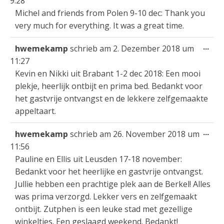
9:28
ein
Michel and friends from Polen 9-10 dec: Thank you
very much for everything. It was a great time.
Die
...
hwemekamp
schrieb am
2. Dezember 2018
um
Met
11:27
ein
Kevin en Nikki uit Brabant 1-2 dec 2018: Een mooi
plekje, heerlijk ontbijt en prima bed. Bedankt voor
het gastvrije ontvangst en de lekkere zelfgemaakte
appeltaart.
Die
...
hwemekamp
schrieb am
26. November 2018
um
Met
11:56
ein
Pauline en Ellis uit Leusden 17-18 november:
Bedankt voor het heerlijke en gastvrije ontvangst.
Jullie hebben een prachtige plek aan de Berkel! Alles
was prima verzorgd. Lekker vers en zelfgemaakt
ontbijt. Zutphen is een leuke stad met gezellige
winkeltjes. Een geslaagd weekend. Bedankt!