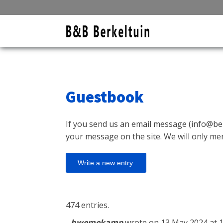
Guestbook
If you send us an email message (
info@ber
your message on the site. We will only men
474 entries.
hwemekamp
wrote on
13 May 2024
at
1