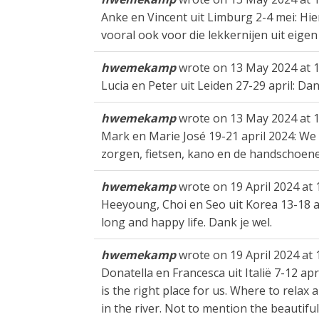
Anke en Vincent uit Limburg 2-4 mei: Hi
vooral ook voor die lekkernijen uit eigen 
hwemekamp
wrote on
13 May 2024
at
1
Lucia en Peter uit Leiden 27-29 april: Da
hwemekamp
wrote on
13 May 2024
at
1
Mark en Marie José 19-21 april 2024: We
zorgen, fietsen, kano en de handschoene
hwemekamp
wrote on
19 April 2024
at
Heeyoung, Choi en Seo uit Korea 13-18 ap
long and happy life. Dank je wel.
hwemekamp
wrote on
19 April 2024
at
Donatella en Francesca uit Italië 7-12 ap
is the right place for us. Where to relax
in the river. Not to mention the beautif