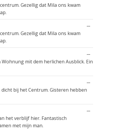
this
t centrum. Gezellig dat Mila ons kwam
metabox.
ap.
Toggle
...
this
t centrum. Gezellig dat Mila ons kwam
metabox.
ap.
Toggle
...
this
n Wohnung mit dem herlichen Ausblick. Ein
metabox.
Toggle
...
this
en dicht bij het Centrum. Gisteren hebben
metabox.
Toggle
...
this
 het verblijf hier. Fantastisch
metabox.
 samen met mijn man.