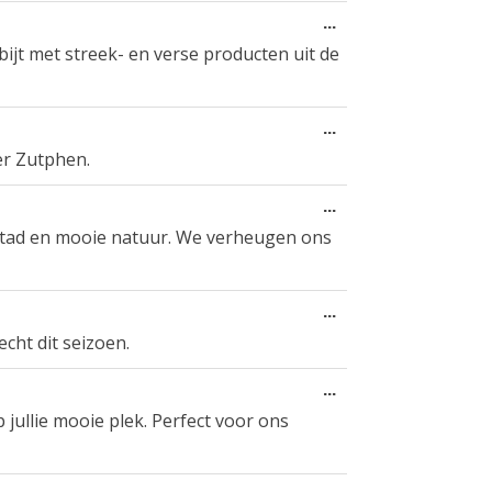
Toggle
...
this
bijt met streek- en verse producten uit de
metabox.
Toggle
...
this
er Zutphen.
metabox.
Toggle
...
this
 stad en mooie natuur. We verheugen ons
metabox.
Toggle
...
this
echt dit seizoen.
metabox.
Toggle
...
this
jullie mooie plek. Perfect voor ons
metabox.