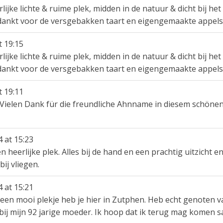
ijke lichte & ruime plek, midden in de natuur & dicht bij he
dankt voor de versgebakken taart en eigengemaakte appels
t
19:15
ijke lichte & ruime plek, midden in de natuur & dicht bij he
dankt voor de versgebakken taart en eigengemaakte appels
t
19:11
 Vielen Dank für die freundliche Ahnname in diesem schöne
4
at
15:23
en heerlijke plek. Alles bij de hand en een prachtig uitzicht 
ij vliegen.
4
at
15:21
een mooi plekje heb je hier in Zutphen. Heb echt genoten van
ht bij mijn 92 jarige moeder. Ik hoop dat ik terug mag komen