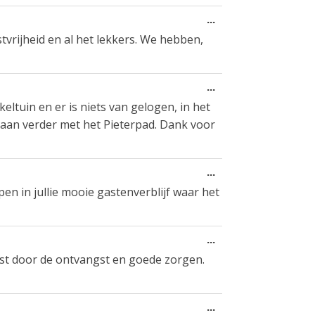
Toggle
...
this
stvrijheid en al het lekkers. We hebben,
metabox.
Toggle
...
this
eltuin en er is niets van gelogen, in het
metabox.
j gaan verder met het Pieterpad. Dank voor
Toggle
...
this
n in jullie mooie gastenverblijf waar het
metabox.
Toggle
...
this
ast door de ontvangst en goede zorgen.
metabox.
Toggle
...