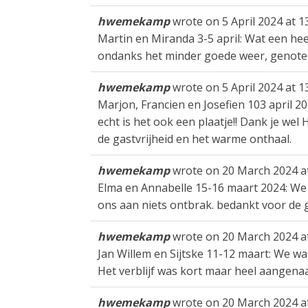
hwemekamp
wrote on
5 April 2024
at
1
Martin en Miranda 3-5 april: Wat een heer
ondanks het minder goede weer, genoten
hwemekamp
wrote on
5 April 2024
at
1
Marjon, Francien en Josefien 103 april 20
echt is het ook een plaatje!! Dank je wel
de gastvrijheid en het warme onthaal.
hwemekamp
wrote on
20 March 2024
a
Elma en Annabelle 15-16 maart 2024: We 
ons aan niets ontbrak. bedankt voor de ga
hwemekamp
wrote on
20 March 2024
a
Jan Willem en Sijtske 11-12 maart: We w
Het verblijf was kort maar heel aangena
hwemekamp
wrote on
20 March 2024
a