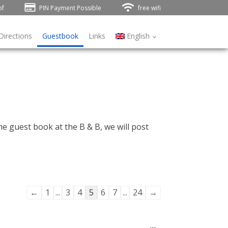
of
PIN Payment Possible
free wifi
Directions
Guestbook
Links
English
he guest book at the B & B, we will post
Guestbook
←
1
...
3
4
5
6
7
...
24
→
list
navigation
Toggle
...