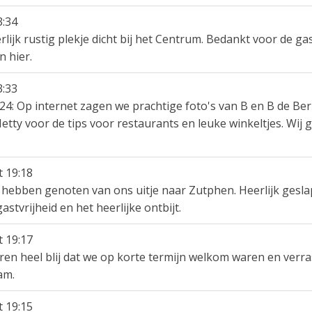
3:34
lijk rustig plekje dicht bij het Centrum. Bedankt voor de ga
 hier.
3:33
24: Op internet zagen we prachtige foto's van B en B de Berk
 Hetty voor de tips voor restaurants en leuke winkeltjes. Wi
t
19:18
hebben genoten van ons uitje naar Zutphen. Heerlijk geslape
stvrijheid en het heerlijke ontbijt.
t
19:17
aren heel blij dat we op korte termijn welkom waren en verr
am.
t
19:15