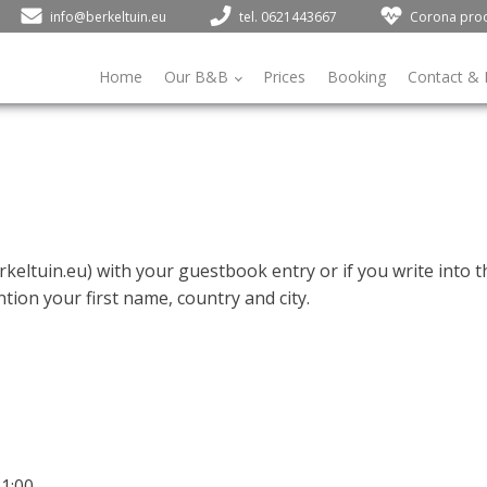
info@berkeltuin.eu
tel. 0621443667
Corona pro
Home
Our B&B
Prices
Booking
Contact & 
keltuin.eu
) with your guestbook entry or if you write into t
tion your first name, country and city.
1:00