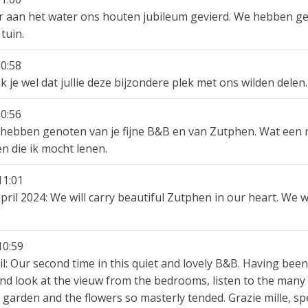
er aan het water ons houten jubileum gevierd. We hebben g
tuin.
0:58
nk je wel dat jullie deze bijzondere plek met ons wilden del
0:56
 hebben genoten van je fijne B&B en van Zutphen. Wat een 
n die ik mocht lenen.
11:01
ril 2024: We will carry beautiful Zutphen in our heart. We w
10:59
ril: Our second time in this quiet and lovely B&B. Having been
 and look at the vieuw from the bedrooms, listen to the many
ul garden and the flowers so masterly tended. Grazie mille, 